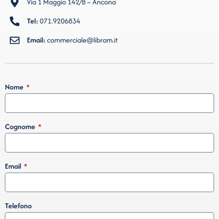
Via 1 Maggio 142/B – Ancona
Tel:
071.9206834
Email:
commerciale@libram.it
Nome
Cognome
Email
Telefono