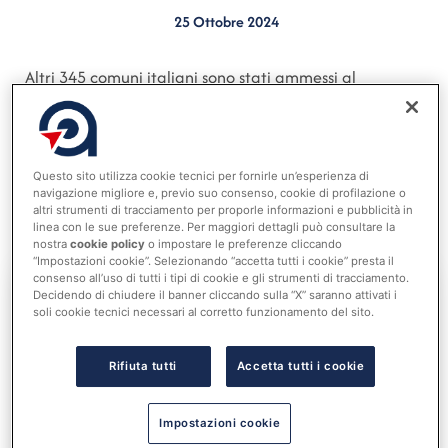
25 Ottobre 2024
Altri 345 comuni italiani sono stati ammessi al
contributo del Programma sperimentale
“Mangiaplastica” per l’annualità 2024, che finanzia
con 10 milioni di euro l’acquisto di eco-compattatori
Questo sito utilizza cookie tecnici per fornirle un’esperienza di
per la raccolta selettiva di bottiglie per bevande in
navigazione migliore e, previo suo consenso, cookie di profilazione o
PET (News del 17 ottobre 2024 Ministero dell’Ambiente
altri strumenti di tracciamento per proporle informazioni e pubblicità in
linea con le sue preferenze. Per maggiori dettagli può consultare la
e della Sicurezza Energetica).
nostra
cookie policy
o impostare le preferenze cliccando
“Impostazioni cookie”. Selezionando “accetta tutti i cookie” presta il
consenso all’uso di tutti i tipi di cookie e gli strumenti di tracciamento.
Decidendo di chiudere il banner cliccando sulla “X” saranno attivati i
soli cookie tecnici necessari al corretto funzionamento del sito.
Accedi al tuo account per
leggere tutta la notizia
Nome utente o indirizzo email
Rifiuta tutti
Accetta tutti i cookie
Impostazioni cookie