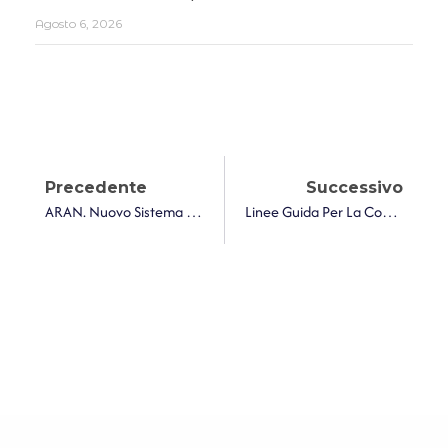
Agosto 6, 2026
Precedente
Successivo
ARAN. Nuovo Sistema Di Graduazione Di Posizione Per I Segretari Comunali E Provinciali: Tempistiche E Regole Transitorie
Linee Guida Per La Contabilizzazione Dei Lavori Stradali Comunali Da Parte Di Un’Unione