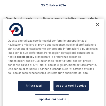
25 Ottobre 2024
Spetta al consiglio indicare una disciplina puntuale in
materia di accesso agli atti dei consiglieri
considerando anche il caso di quelli proclamati, ma
non ancora sottoposti alla verifica delle condizioni di
Questo sito utilizza cookie tecnici per fornirle un’esperienza di
eleggibilità (Parere del 16 ottobre 2024 Dipartimento
navigazione migliore e, previo suo consenso, cookie di profilazione o
altri strumenti di tracciamento per proporle informazioni e pubblicità in
per gli affari interni e territoriali).
linea con le sue preferenze. Per maggiori dettagli può consultare la
nostra
cookie policy
o impostare le preferenze cliccando
“Impostazioni cookie”. Selezionando “accetta tutti i cookie” presta il
consenso all’uso di tutti i tipi di cookie e gli strumenti di tracciamento.
Decidendo di chiudere il banner cliccando sulla “X” saranno attivati i
Accedi al tuo account per
soli cookie tecnici necessari al corretto funzionamento del sito.
leggere tutta la notizia
Nome utente o indirizzo email
Rifiuta tutti
Accetta tutti i cookie
Impostazioni cookie
Password