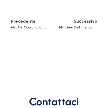
Precedente
Successivo
AGID. In Consultazione Le Linee Guida Relative Alle Tessere Di Riconoscimento – Modello ATe
Ministero Dell’Interno. Pagamento Nell’anno 2024 Delle Risorse Che Incrementano Il Fondo Finalizzato Alla Realizzazione E La Manutenzione Di Opere Pubbliche Negli Enti Locali Sciolti Per Fenomeni Di Infiltrazione E Di Condizionamento Di Tipo Mafioso
Contattaci