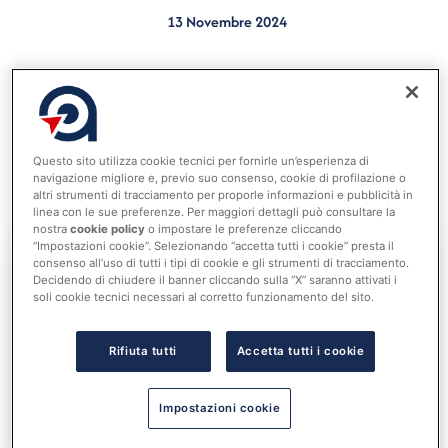
13 Novembre 2024
Un comune con popolazione inferiore a 15.000
abitanti se intende introdurre la figura del presidente
del consiglio potrà adottare un’apposita modifica
statutaria che sarà applicabile a decorrere dalla
Questo sito utilizza cookie tecnici per fornirle un’esperienza di
navigazione migliore e, previo suo consenso, cookie di profilazione o
successiva tornata elettorale (News del 13 novembre
altri strumenti di tracciamento per proporle informazioni e pubblicità in
2024 Dipartimento per gli affari interni e territoriali).
linea con le sue preferenze. Per maggiori dettagli può consultare la
nostra
cookie policy
o impostare le preferenze cliccando
“Impostazioni cookie”. Selezionando “accetta tutti i cookie” presta il
consenso all’uso di tutti i tipi di cookie e gli strumenti di tracciamento.
Decidendo di chiudere il banner cliccando sulla “X” saranno attivati i
Accedi al tuo account per
soli cookie tecnici necessari al corretto funzionamento del sito.
leggere tutta la notizia
Nome utente o indirizzo email
Rifiuta tutti
Accetta tutti i cookie
Impostazioni cookie
Password