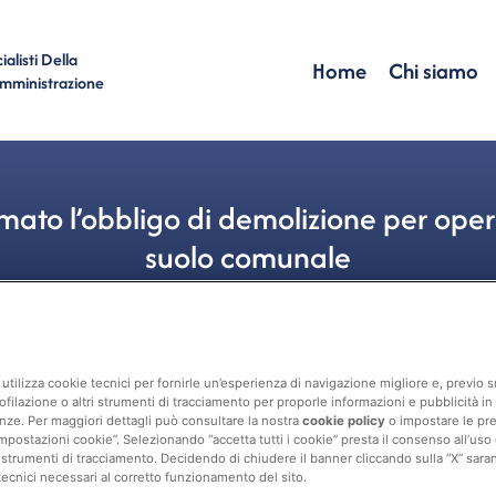
alisti Della
Home
Chi siamo
Amministrazione
mato l’obbligo di demolizione per oper
suolo comunale
Amministrativo
Opere Abusive
utilizza cookie tecnici per fornirle un’esperienza di navigazione migliore e, previo
ofilazione o altri strumenti di tracciamento per proporle informazioni e pubblicità in 
nze. Per maggiori dettagli può consultare la nostra
cookie policy
o impostare le pr
mpostazioni cookie”. Selezionando “accetta tutti i cookie” presta il consenso all’uso di 
 strumenti di tracciamento. Decidendo di chiudere il banner cliccando sulla “X” sarann
tecnici necessari al corretto funzionamento del sito.