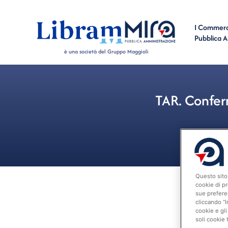
I Commerci
Pubblica 
è una società del Gruppo Maggioli
TAR. Confer
Questo sito 
cookie di pr
sue prefere
cliccando “I
cookie e gli
soli cookie 