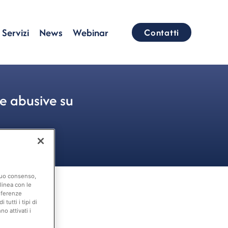
Servizi
News
Webinar
Contatti
e abusive su
 suo consenso,
linea con le
eferenze
tutti i tipi di
o attivati i