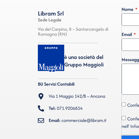
Nome
Libram Srl
Sede Legale
Via del Carpino, 8 – Santarcangelo di
Romagna (RN)
Email
è una società del
Messagg
Gruppo Maggioli
BU Servizi Contabili
Via 1 Maggio 142/B – Ancona
Confer
Tel:
071.9206834
Confer
Email:
commerciale@libram.it
nell' Inf