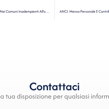
Ministero Dell’Interno. Nomina Del Commissario Sindaco Nei Comuni Inadempienti All’obbligo Di Invio Delle Certificazioni Di Cui All’articolo 1 Del Decreto Del Ministero Dell’interno, Di Concerto Con Il Ministero Dell’economia E Delle Finanze, Del 6 Giugno 2024
Contattaci
a tua disposizione per qualsiasi infor