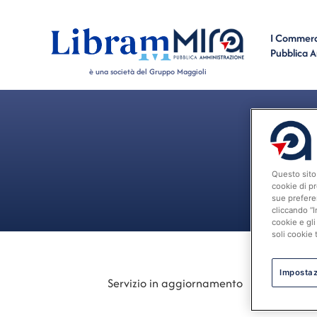
I Commerci
Pubblica 
è una società del Gruppo Maggioli
Questo sito 
cookie di pr
sue prefere
cliccando “I
cookie e gli
soli cookie 
Impostaz
Servizio in aggiornamento