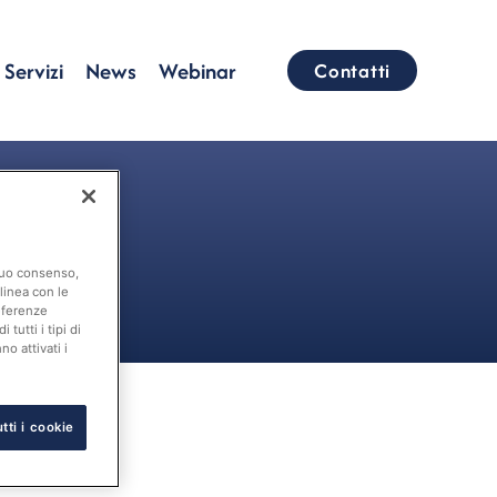
Servizi
News
Webinar
Contatti
 suo consenso,
linea con le
eferenze
tutti i tipi di
o attivati i
tti i cookie