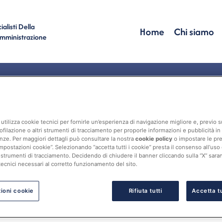
alisti Della
Home
Chi siamo
Amministrazione
Servizi
Categoria Servizi: Bilancio di sostenibilità
utilizza cookie tecnici per fornirle un’esperienza di navigazione migliore e, previo
ofilazione o altri strumenti di tracciamento per proporle informazioni e pubblicità in 
nze. Per maggiori dettagli può consultare la nostra
cookie policy
o impostare le pr
mpostazioni cookie”. Selezionando “accetta tutti i cookie” presta il consenso all’uso di 
 strumenti di tracciamento. Decidendo di chiudere il banner cliccando sulla “X” sarann
tecnici necessari al corretto funzionamento del sito.
ioni cookie
Rifiuta tutti
Accetta tu