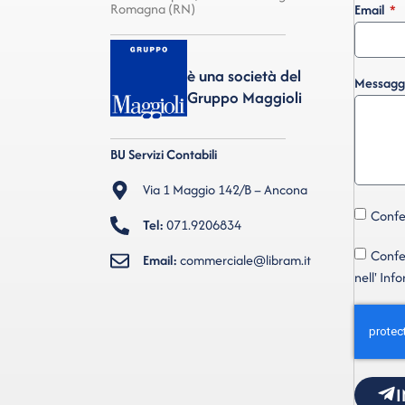
Romagna (RN)
Email
è una società del
Messagg
Gruppo Maggioli
BU Servizi Contabili
Via 1 Maggio 142/B – Ancona
Confer
Tel:
071.9206834
Confer
Email:
commerciale@libram.it
nell' Inf