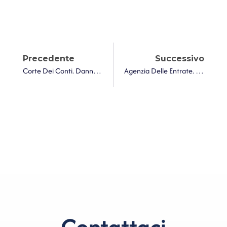
Precedente
Successivo
Corte Dei Conti. Danno Erariale: La Corte Condanna La Prosecuzione Di Incarichi Retribuiti Dopo Il Pensionamento
Agenzia Delle Entrate. Maggiorazioni Della C.d. TARI Corrispettivo – Trattamento IVA
Contattaci