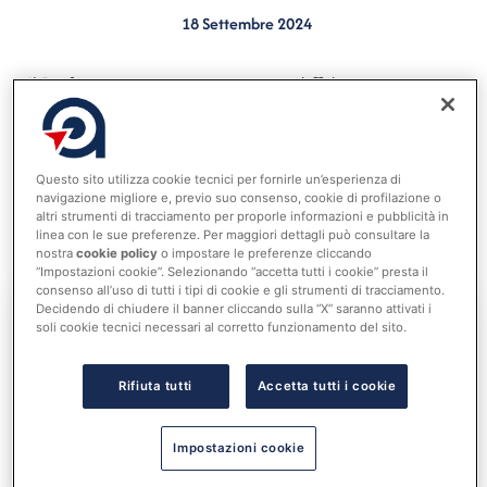
18 Settembre 2024
Il Prefetto può intervenire, previa diffida, in caso
d’inosservanza obblighi convocazione consiglio, ma
non per mancata iscrizione all’ordine del giorno di un
argomento su cui è stata sollevata, in precedente
Questo sito utilizza cookie tecnici per fornirle un’esperienza di
seduta consiliare, la questione pregiudiziale (Parere
navigazione migliore e, previo suo consenso, cookie di profilazione o
altri strumenti di tracciamento per proporle informazioni e pubblicità in
del 13 settembre 2024 Dipartimento per gli affari
linea con le sue preferenze. Per maggiori dettagli può consultare la
nostra
cookie policy
o impostare le preferenze cliccando
interni e territoriali).
“Impostazioni cookie”. Selezionando “accetta tutti i cookie” presta il
consenso all’uso di tutti i tipi di cookie e gli strumenti di tracciamento.
Decidendo di chiudere il banner cliccando sulla “X” saranno attivati i
soli cookie tecnici necessari al corretto funzionamento del sito.
Accedi al tuo account per
leggere tutta la notizia
Rifiuta tutti
Accetta tutti i cookie
Nome utente o indirizzo email
Impostazioni cookie