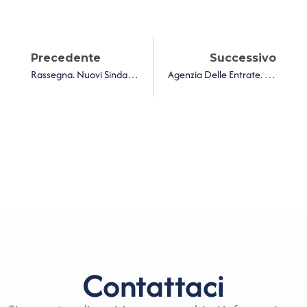
Precedente
Successivo
Rassegna. Nuovi Sindaci Al Lavoro: Check Di Cassa E Programmazione Per Il Triennio 2025-2027
Agenzia Delle Entrate. Escluso Dall’IVA Il Finanziamento Erogato Da Un Ente Pubblico Ai Beneficiari, Sotto Forma Di Servizi
Contattaci