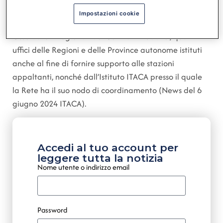
aggiornamenti in corso d’anno. Le presenti istruzioni
Impostazioni cookie
sono curate ed aggiornate dalla Rete degli
Osservatori Regionali dei Contratti Pubblici, quali
uffici delle Regioni e delle Province autonome istituti
anche al fine di fornire supporto alle stazioni
appaltanti, nonché dall’Istituto ITACA presso il quale
la Rete ha il suo nodo di coordinamento (News del 6
giugno 2024 ITACA).
Accedi al tuo account per
leggere tutta la notizia
Nome utente o indirizzo email
Password