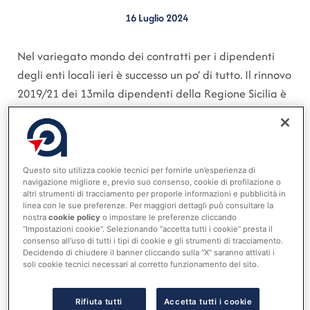
16 Luglio 2024
Nel variegato mondo dei contratti per i dipendenti
degli enti locali ieri è successo un po’ di tutto. Il rinnovo
2019/21 dei 13mila dipendenti della Regione Sicilia è
stato bloccato dalla sezione di controllo della Corte
dei conti dell’Isola, per l’assenza delle «condizioni di
compatibilità finanziaria ed economica con gli
strumenti di programmazione e di bilancio della
Questo sito utilizza cookie tecnici per fornirle un’esperienza di
navigazione migliore e, previo suo consenso, cookie di profilazione o
Regione». Il motivo è semplice, ed è legato al fatto
altri strumenti di tracciamento per proporle informazioni e pubblicità in
che «gli strumenti di bilancio» non ci sono in quanto la
linea con le sue preferenze. Per maggiori dettagli può consultare la
nostra
cookie policy
o impostare le preferenze cliccando
Regione non ha ancora approvato il rendiconto 2023,
“Impostazioni cookie”. Selezionando “accetta tutti i cookie” presta il
ritardato da una serie di operazioni di riaccertamento
consenso all’uso di tutti i tipi di cookie e gli strumenti di tracciamento.
Decidendo di chiudere il banner cliccando sulla “X” saranno attivati i
classiche nelle complicate finanze pubbliche siciliane.
soli cookie tecnici necessari al corretto funzionamento del sito.
Il problema è più giuridico che economico perché il
nuovo contratto, che fra gli altri riguarda anche i circa
Rifiuta tutti
Accetta tutti i cookie