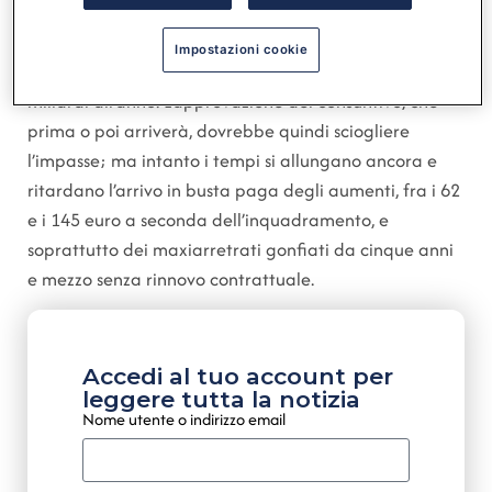
4mila forestali siciliani, costa 80 milioni all’avvio e 30
milioni annui a regime, cifre non proprio impossibili
Impostazioni cookie
per un bilancio regionale che viaggia poco sotto i 20
miliardi all’anno. L’approvazione del consuntivo, che
prima o poi arriverà, dovrebbe quindi sciogliere
l’impasse; ma intanto i tempi si allungano ancora e
ritardano l’arrivo in busta paga degli aumenti, fra i 62
e i 145 euro a seconda dell’inquadramento, e
soprattutto dei maxiarretrati gonfiati da cinque anni
e mezzo senza rinnovo contrattuale.
Accedi al tuo account per
leggere tutta la notizia
Nome utente o indirizzo email