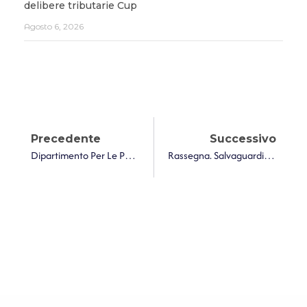
delibere tributarie Cup
Agosto 6, 2026
Precedente
Successivo
Dipartimento Per Le Politiche Della Famiglia. Centri Estivi – Anno 2024 – Pubblicato Elenco Dei Comuni Beneficiari
Rassegna. Salvaguardia Del Bilancio 2024: Guida Completa Ai Nuovi Controlli Dei Revisori