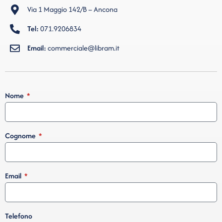
Via 1 Maggio 142/B – Ancona
Tel:
071.9206834
Email:
commerciale@libram.it
Nome
Cognome
Email
Telefono