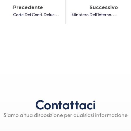
Precedente
Successivo
Corte Dei Conti. Delucidazioni Su Gestione E Valorizzazione Del Patrimonio Immobiliare
Ministero Dell’Interno. Approvazione Delle Modalità Di Trasmissione Dell’istanza Per La Richiesta Di Contributo, Annualità 2025, Previsto Per La Copertura Delle Spese Di Progettazione
Contattaci
Siamo a tua disposizione per qualsiasi informazione