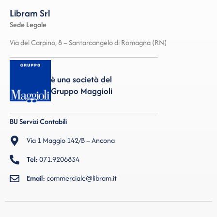
Libram Srl
Sede Legale
Via del Carpino, 8 – Santarcangelo di Romagna (RN)
è una società del
Gruppo Maggioli
BU Servizi Contabili
Via 1 Maggio 142/B – Ancona
Tel:
071.9206834
Email:
commerciale@libram.it