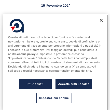
18 Novembre 2024
Pubblicata l’edizione n. 43 del Sunto Ragioneria
Questo sito utilizza cookie tecnici per fornirle un’esperienza di
Accedi al tuo account per
navigazione migliore e, previo suo consenso, cookie di profilazione o
leggere tutta la notizia
altri strumenti di tracciamento per proporle informazioni e pubblicità in
Nome utente o indirizzo email
linea con le sue preferenze. Per maggiori dettagli può consultare la
nostra
cookie policy
o impostare le preferenze cliccando
“Impostazioni cookie”. Selezionando “accetta tutti i cookie” presta il
consenso all’uso di tutti i tipi di cookie e gli strumenti di tracciamento.
Decidendo di chiudere il banner cliccando sulla “X” saranno attivati i
Password
soli cookie tecnici necessari al corretto funzionamento del sito.
Rifiuta tutti
Accetta tutti i cookie
Ricordami
Impostazioni cookie
ACCEDI