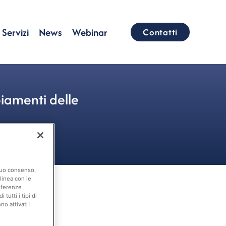
Servizi
News
Webinar
Contatti
biamenti delle
 suo consenso,
linea con le
eferenze
tutti i tipi di
o attivati i