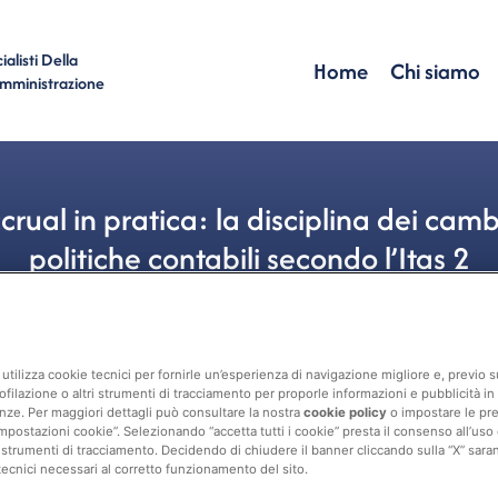
alisti Della
Home
Chi siamo
Amministrazione
rual in pratica: la disciplina dei cam
politiche contabili secondo l’Itas 2
Contabilità
utilizza cookie tecnici per fornirle un’esperienza di navigazione migliore e, previo
ofilazione o altri strumenti di tracciamento per proporle informazioni e pubblicità in 
nze. Per maggiori dettagli può consultare la nostra
cookie policy
o impostare le pr
mpostazioni cookie”. Selezionando “accetta tutti i cookie” presta il consenso all’uso di 
 strumenti di tracciamento. Decidendo di chiudere il banner cliccando sulla “X” sarann
tecnici necessari al corretto funzionamento del sito.