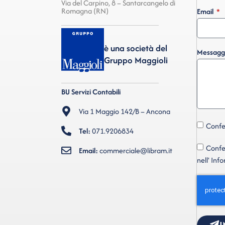
Via del Carpino, 8 – Santarcangelo di
Romagna (RN)
Email
è una società del
Messagg
Gruppo Maggioli
BU Servizi Contabili
Via 1 Maggio 142/B – Ancona
Confer
Tel:
071.9206834
Confer
Email:
commerciale@libram.it
nell' Inf