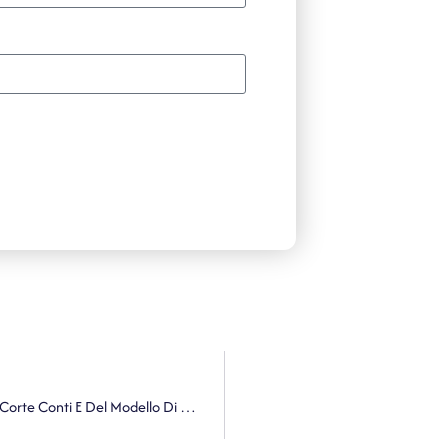
Rassegna. Revisori, Via Libera Sprint Delle Linee Guida Di Corte Conti E Del Modello Di Relazione Cndcec-Ancrel Sui Rendiconti 2024