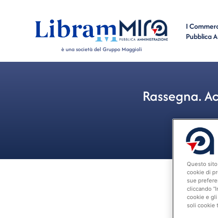
I Commerci
Pubblica 
è una società del Gruppo Maggioli
Rassegna. Acc
Questo sito 
cookie di pr
sue prefere
cliccando “I
cookie e gli
soli cookie 