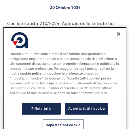
30 Ottobre 2024
Con la risposta 210/2024 l’Agenzia delle Entrate ha
chiarito le modalità di emissione delle note di
variazione in diminuzione, in particolare per le fatture
emesse in regime di scissione dei pagamenti. Secondo
quanto stabilito, è possibile emettere una nota di
Questo sito utilizza cookie tecnici per fornirle un’esperienza di
navigazione migliore e, previo suo consenso, cookie di profilazione o
variazione anche dopo il termine annuale previsto
altri strumenti di tracciamento per proporle informazioni e pubblicità in
dalla normativa, qualora il corrispettivo non sia stato
linea con le sue preferenze. Per maggiori dettagli può consultare la
nostra
cookie policy
o impostare le preferenze cliccando
incassato.
“Impostazioni cookie”. Selezionando “accetta tutti i cookie” presta il
consenso all’uso di tutti i tipi di cookie e gli strumenti di tracciamento.
Decidendo di chiudere il banner cliccando sulla “X” saranno attivati i
soli cookie tecnici necessari al corretto funzionamento del sito.
Rifiuta tutti
Accetta tutti i cookie
Accedi al tuo account per
leggere tutta la notizia
Impostazioni cookie
Nome utente o indirizzo email