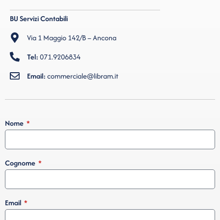
BU Servizi Contabili
Via 1 Maggio 142/B – Ancona
Tel:
071.9206834
Email:
commerciale@libram.it
Nome
Cognome
Email