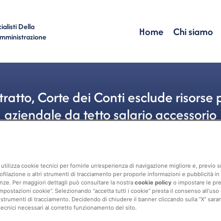
alisti Della
Home
Chi siamo
Amministrazione
ratto, Corte dei Conti esclude risorse 
aziendale da tetto salario accessorio
ANCI
,
Corte Dei Conti
,
Tetto Salario Accessorio
,
Welf
utilizza cookie tecnici per fornirle un’esperienza di navigazione migliore e, previo
ofilazione o altri strumenti di tracciamento per proporle informazioni e pubblicità in 
nze. Per maggiori dettagli può consultare la nostra
cookie policy
o impostare le pr
mpostazioni cookie”. Selezionando “accetta tutti i cookie” presta il consenso all’uso di 
 strumenti di tracciamento. Decidendo di chiudere il banner cliccando sulla “X” sarann
tecnici necessari al corretto funzionamento del sito.