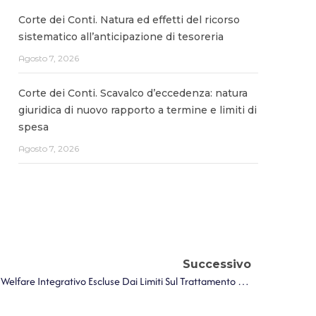
Corte dei Conti. Natura ed effetti del ricorso
sistematico all’anticipazione di tesoreria
Agosto 7, 2026
Corte dei Conti. Scavalco d’eccedenza: natura
giuridica di nuovo rapporto a termine e limiti di
spesa
Agosto 7, 2026
Successivo
Corte Dei Conti. Le Risorse Per Il Welfare Integrativo Escluse Dai Limiti Sul Trattamento Accessorio Del Personale