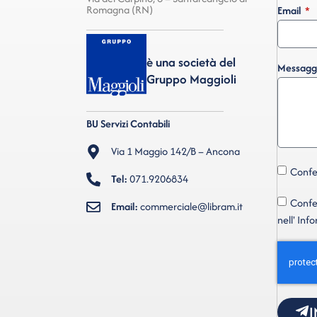
Romagna (RN)
Email
è una società del
Messagg
Gruppo Maggioli
BU Servizi Contabili
Via 1 Maggio 142/B – Ancona
Confer
Tel:
071.9206834
Confer
Email:
commerciale@libram.it
nell' Inf
I