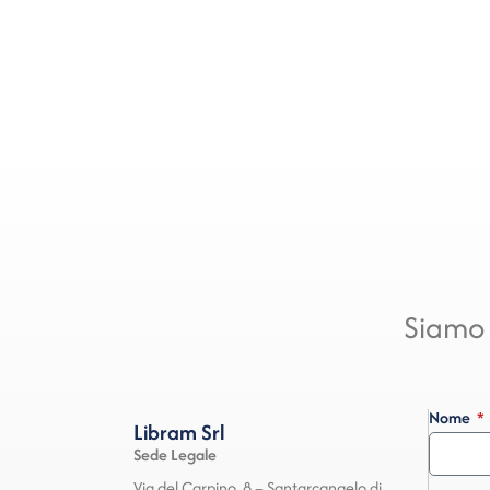
Siamo 
Nome
Libram Srl
Sede Legale
Via del Carpino, 8 – Santarcangelo di