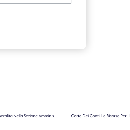
ANAC. Contributi Per Neonati, Non Vanno Pubblicate Generalità Nella Sezione Amministrazione Trasparente