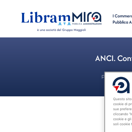
I Commerci
Pubblica 
è una società del Gruppo Maggioli
ANCI. Cont
Personale
Questo sito 
cookie di pr
sue prefere
cliccando “I
cookie e gli
soli cookie 