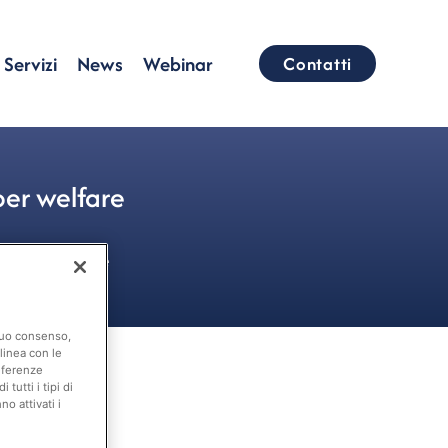
Servizi
News
Webinar
Contatti
per welfare
are Aziendale
 suo consenso,
linea con le
eferenze
tutti i tipi di
o attivati i