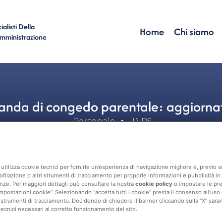
alisti Della
Home
Chi siamo
Amministrazione
nda di congedo parentale: aggiornato 
Personale
INPS
utilizza cookie tecnici per fornirle un’esperienza di navigazione migliore e, previo
ofilazione o altri strumenti di tracciamento per proporle informazioni e pubblicità in 
nze. Per maggiori dettagli può consultare la nostra
cookie policy
o impostare le pr
mpostazioni cookie”. Selezionando “accetta tutti i cookie” presta il consenso all’uso di 
 strumenti di tracciamento. Decidendo di chiudere il banner cliccando sulla “X” sarann
tecnici necessari al corretto funzionamento del sito.