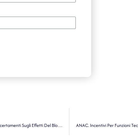
Garante Privacy. CrowdStrike: Il Garante Privacy Avvia Accertamenti Sugli Effetti Del Blocco Informatico
ANAC. Incentivi Per Funzioni Tec