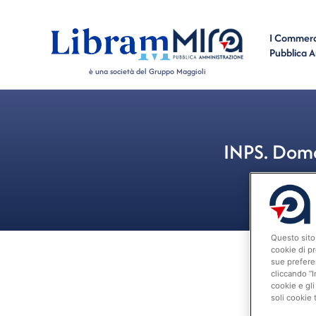
I Commerci
Pubblica 
è una società del Gruppo Maggioli
INPS. Doma
Questo sito 
cookie di pr
sue prefere
cliccando “I
cookie e gli
soli cookie 