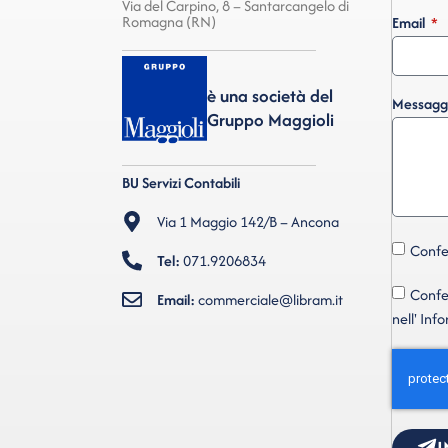
Via del Carpino, 8 – Santarcangelo di
Romagna (RN)
Email
è una società del
Messagg
Gruppo Maggioli
BU Servizi Contabili
Via 1 Maggio 142/B – Ancona
Confer
Tel:
071.9206834
Confer
Email:
commerciale@libram.it
nell' Inf