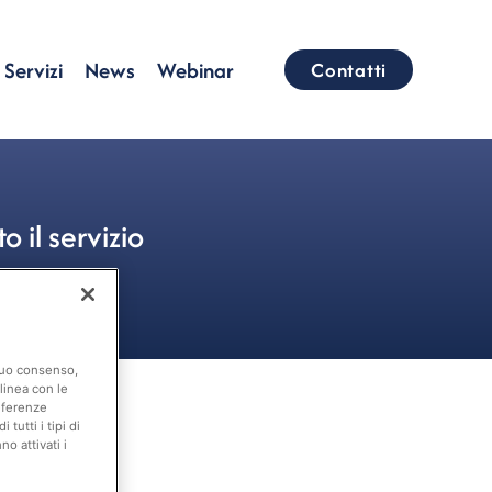
Servizi
News
Webinar
Contatti
il servizio
 suo consenso,
linea con le
eferenze
tutti i tipi di
o attivati i