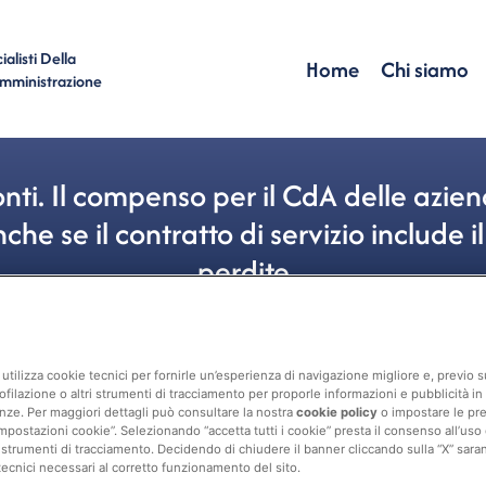
alisti Della
Home
Chi siamo
Amministrazione
nti. Il compenso per il CdA delle azien
e se il contratto di servizio include il
perdite
Personale
utilizza cookie tecnici per fornirle un’esperienza di navigazione migliore e, previo
ofilazione o altri strumenti di tracciamento per proporle informazioni e pubblicità in 
nze. Per maggiori dettagli può consultare la nostra
cookie policy
o impostare le pr
mpostazioni cookie”. Selezionando “accetta tutti i cookie” presta il consenso all’uso di 
 strumenti di tracciamento. Decidendo di chiudere il banner cliccando sulla “X” sarann
tecnici necessari al corretto funzionamento del sito.