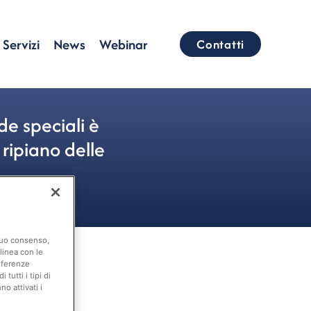
Servizi
News
Webinar
Contatti
de speciali è
 ripiano delle
 suo consenso,
linea con le
eferenze
tutti i tipi di
o attivati i