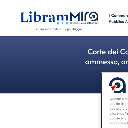
I Commerci
Pubblica 
è una società del Gruppo Maggioli
Corte dei Co
ammesso, anch
Questo sito 
cookie di pr
sue prefere
cliccando “I
cookie e gli
soli cookie 