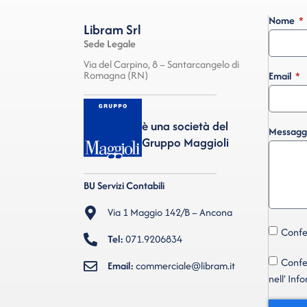
Nome
Libram Srl
Sede Legale
Via del Carpino, 8 – Santarcangelo di
Romagna (RN)
Email
è una società del
Messagg
Gruppo Maggioli
BU Servizi Contabili
Via 1 Maggio 142/B – Ancona
Confer
Tel:
071.9206834
Confer
Email:
commerciale@libram.it
nell' Inf