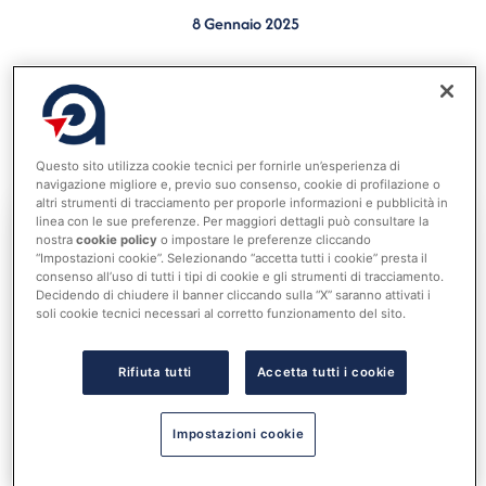
8 Gennaio 2025
Dal 1° gennaio 2025 entra in funzione il nuovo
applicativo messo a punto dalla Funzione pubblica
per la rilevazione dei dati di adesione agli scioperi nel
Questo sito utilizza cookie tecnici per fornirle un’esperienza di
pubblico impiego. (Nota del 4 dicembre 2024).
navigazione migliore e, previo suo consenso, cookie di profilazione o
altri strumenti di tracciamento per proporle informazioni e pubblicità in
linea con le sue preferenze. Per maggiori dettagli può consultare la
nostra
cookie policy
o impostare le preferenze cliccando
“Impostazioni cookie”. Selezionando “accetta tutti i cookie” presta il
Accedi al tuo account per
consenso all’uso di tutti i tipi di cookie e gli strumenti di tracciamento.
leggere tutta la notizia
Decidendo di chiudere il banner cliccando sulla “X” saranno attivati i
Nome utente o indirizzo email
soli cookie tecnici necessari al corretto funzionamento del sito.
Rifiuta tutti
Accetta tutti i cookie
Password
Impostazioni cookie