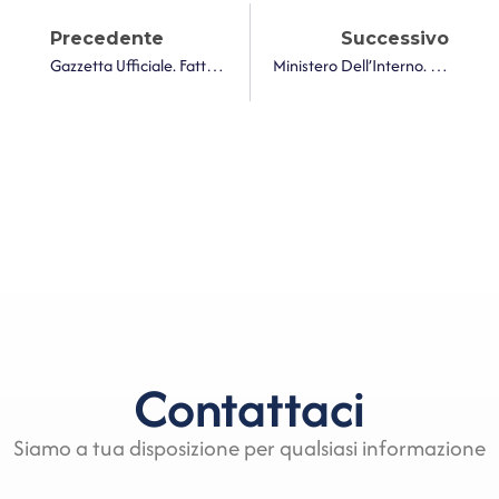
Precedente
Successivo
Gazzetta Ufficiale. Fatturazione Elettronica Obbligatoria Prorogata Fino Al 31 Dicembre 2027
Ministero Dell’Interno. Differimento Termine Deliberazione Del Bilancio Di Previsione 2025/2027 Degli Enti Locali
Contattaci
Siamo a tua disposizione per qualsiasi informazione