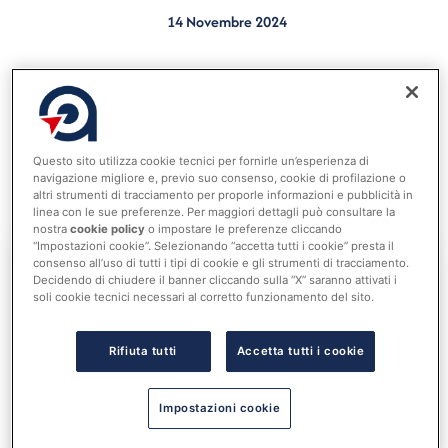
14 Novembre 2024
Pubblicata la nota di chiarimento condivisa con il
MASAF sulle spese ammissibili per ottenere il rimborso
per il tramite dell’Anci delle spese sostenute per la
comunicazione ai beneficiari dell’assegnazione della
Questo sito utilizza cookie tecnici per fornirle un’esperienza di
navigazione migliore e, previo suo consenso, cookie di profilazione o
“Carta dedicata a te” (News del 13 novembre 2024
altri strumenti di tracciamento per proporle informazioni e pubblicità in
ANCI).
linea con le sue preferenze. Per maggiori dettagli può consultare la
nostra
cookie policy
o impostare le preferenze cliccando
“Impostazioni cookie”. Selezionando “accetta tutti i cookie” presta il
consenso all’uso di tutti i tipi di cookie e gli strumenti di tracciamento.
Decidendo di chiudere il banner cliccando sulla “X” saranno attivati i
Accedi al tuo account per
soli cookie tecnici necessari al corretto funzionamento del sito.
leggere tutta la notizia
Nome utente o indirizzo email
Rifiuta tutti
Accetta tutti i cookie
Impostazioni cookie
Password