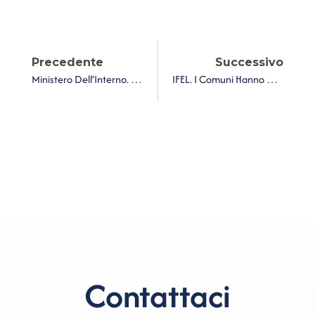
Precedente
Successivo
Ministero Dell’Interno. Approvazione Delle Modalità Di Istanza Per La Richiesta Di Contributo, Annualità 2025, A Copertura Della Spesa Di Progettazione Prevista Dall’articolo 1, Commi Da 51 A 58, Della Legge 27 Dicembre 2019, N.160
IFEL. I Comuni Hanno Raggiunto L’86% Degli Obiettivi Di Servizio. Pubblicato Il Decreto Con I Comuni Commissariati Per L’utilizzo Delle Risorse 2021-23 Non Utilizzate
Contattaci