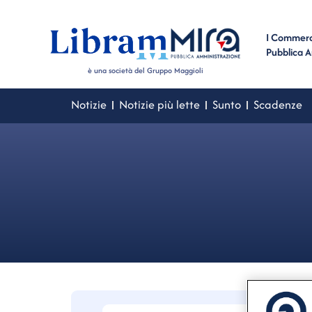
I Commerci
Pubblica 
è una società del Gruppo Maggioli
Notizie
Notizie più lette
Sunto
Scadenze