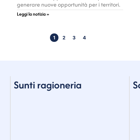
generare nuove opportunità per i territori.
Leggi la notizia »
1
2
3
4
Sunti ragioneria
S