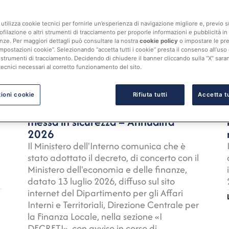
utilizza cookie tecnici per fornirle un’esperienza di navigazione migliore e, previo
ofilazione o altri strumenti di tracciamento per proporle informazioni e pubblicità in 
nze. Per maggiori dettagli può consultare la nostra
cookie policy
o impostare le pr
mpostazioni cookie”. Selezionando “accetta tutti i cookie” presta il consenso all’uso di 
04 Agosto 2026
 strumenti di tracciamento. Decidendo di chiudere il banner cliccando sulla “X” sarann
Risorse
tecnici necessari al corretto funzionamento del sito.
Ministero dell’Interno. Fondo per la
progettazione definitiva ed
ioni cookie
Rifiuta tutti
Accetta tu
esecutiva relativa ad interventi di
messa in sicurezza – Annualità
2026
Il Ministero dell'Interno comunica che è
stato adottato il decreto, di concerto con il
Ministero dell'economia e delle finanze,
datato 13 luglio 2026, diffuso sul sito
internet del Dipartimento per gli Affari
Interni e Territoriali, Direzione Centrale per
la Finanza Locale, nella sezione «I
DECRETI», con avviso in corso di