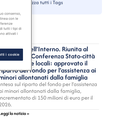
Visualizza tutti i Tags
 suo consenso,
linea con le
eferenze
tutti i tipi di
03 Agosto 2026
o attivati i
Risorse
Ministero dell’Interno. Riunita al
Viminale la Conferenza Stato-città
tti i cookie
e autonomie locali: approvato il
riparto del fondo per l’assistenza ai
minori allontanati dalla famiglia
Intesa sul riparto del fondo per l’assistenza
ai minori allontanati dalla famiglia,
incrementato di 150 milioni di euro per il
2026.
Leggi la notizia »