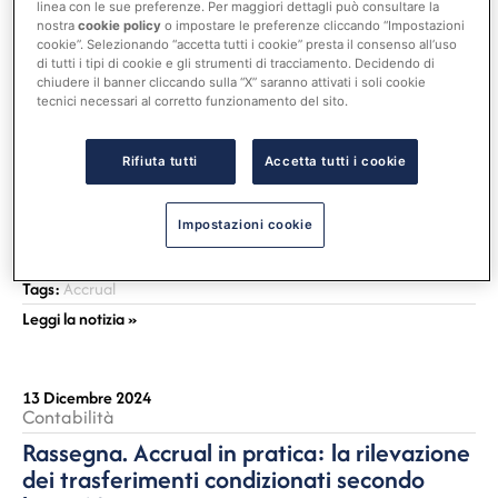
l’acquisizione. In questo modo, i proventi derivanti
linea con le sue preferenze. Per maggiori dettagli può consultare la
nostra
cookie policy
o impostare le preferenze cliccando “Impostazioni
da contributi per investimenti confluiscono nel
cookie”. Selezionando “accetta tutti i cookie” presta il consenso all’uso
risultato economico quando l’amministrazione
di tutti i tipi di cookie e gli strumenti di tracciamento. Decidendo di
beneficiaria ha la certezza di non dover rimborsare
chiudere il banner cliccando sulla “X” saranno attivati i soli cookie
tecnici necessari al corretto funzionamento del sito.
l’importo ricevuto, avendo adempiuto agli obblighi
previsti. Questo approccio si distingue da quanto
previsto dall’allegato 4/3 del Decreto legislativo
Rifiuta tutti
Accetta tutti i cookie
118/2011, che prevede l’iscrizione dei contributi tra
i ricavi dell’esercizio in base alla competenza dei
Impostazioni cookie
costi correlati, senza distinguere chiaramente tra
trasferimenti condizionati e non condizionati.
Tags:
Accrual
Leggi la notizia »
13 Dicembre 2024
Contabilità
Rassegna. Accrual in pratica: la rilevazione
dei trasferimenti condizionati secondo