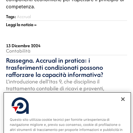
competenza.
Tags:
Accrual
Leggi la notizia »
13 Dicembre 2024
Contabilità
Rassegna. Accrual in pratica: i
trasferimenti condizionati possono
rafforzare la capacità informativa?
L’introduzione dell’Itas 9, che disciplina il
trattamento contabile di ricavi e proventi,
introduce significative modifiche nella
contabilizzazione dei contributi e trasferimenti per
le amministrazioni pubbliche. Questo standard
richiede che tali elementi siano riconosciuti nel
Questo sito utilizza cookie tecnici per fornirle un’esperienza di
conto economico solo al momento dell’effettiva
navigazione migliore e, previo suo consenso, cookie di profilazione o
realizzazione delle condizioni che ne vincolano
altri strumenti di tracciamento per proporle informazioni e pubblicità in