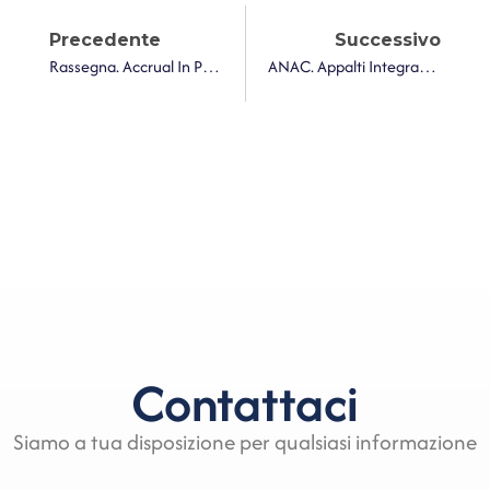
Precedente
Successivo
Rassegna. Accrual In Pratica: La Rilevazione Dei Trasferimenti Condizionati Secondo L’Itas 18
ANAC. Appalti Integrati, La Scadenza Per Le Offerte Deve Garantire Tempi Congrui Ai Concorrenti
Contattaci
Siamo a tua disposizione per qualsiasi informazione