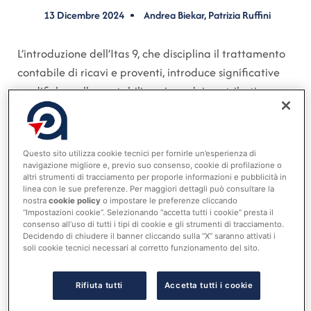
13 Dicembre 2024
Andrea Biekar
,
Patrizia Ruffini
L’introduzione dell’Itas 9, che disciplina il trattamento
contabile di ricavi e proventi, introduce significative
modifiche nella contabilizzazione dei contributi e
trasferimenti per le amministrazioni pubbliche. Questo
standard richiede che tali elementi siano riconosciuti
nel conto economico solo al momento dell’effettiva
Questo sito utilizza cookie tecnici per fornirle un’esperienza di
realizzazione delle condizioni che ne vincolano
navigazione migliore e, previo suo consenso, cookie di profilazione o
altri strumenti di tracciamento per proporle informazioni e pubblicità in
l’acquisizione. In questo modo, i proventi derivanti da
linea con le sue preferenze. Per maggiori dettagli può consultare la
contributi per investimenti confluiscono nel risultato
nostra
cookie policy
o impostare le preferenze cliccando
“Impostazioni cookie”. Selezionando “accetta tutti i cookie” presta il
economico quando l’amministrazione beneficiaria ha
consenso all’uso di tutti i tipi di cookie e gli strumenti di tracciamento.
Decidendo di chiudere il banner cliccando sulla “X” saranno attivati i
la certezza di non dover rimborsare l’importo ricevuto,
soli cookie tecnici necessari al corretto funzionamento del sito.
avendo adempiuto agli obblighi previsti. Questo
approccio si distingue da quanto previsto dall’allegato
Rifiuta tutti
Accetta tutti i cookie
4/3 del Decreto legislativo 118/2011, che prevede