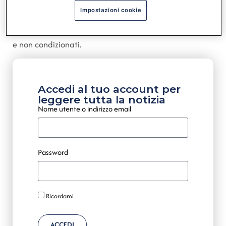
l’iscrizione dei contributi tra i ricavi dell’esercizio in
Impostazioni cookie
base alla competenza dei costi correlati, senza
distinguere chiaramente tra trasferimenti condizionati
e non condizionati.
Accedi al tuo account per
leggere tutta la notizia
Nome utente o indirizzo email
Password
Ricordami
ACCEDI