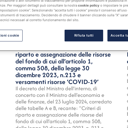
ofilazione o altri strumenti di tracciamento per proporle informazioni e pubblicità in 
nze. Per maggiori dettagli può consultare la nostra
cookie policy
o impostare le pr
mpostazioni cookie”. Selezionando “accetta tutti i cookie” presta il consenso all’uso di 
 strumenti di tracciamento. Decidendo di chiudere il banner cliccando sulla “X” sarann
tecnici necessari al corretto funzionamento del sito.
23 Agosto 2024
ioni cookie
Rifiuta tutti
Accetta tu
Risorse
Ministero dell’Interno. Criteri di
riparto e assegnazione delle risorse
del fondo di cui all’articolo 1,
comma 508, della legge 30
dicembre 2023, n.213 e
versamenti risorse ‘COVID-19’
Il decreto del Ministro dell’interno, di
concerto con il Ministro dell'economia e
delle finanze, del 23 luglio 2024, corredato
delle tabelle A e B, recante: "Criteri di
riparto e assegnazione delle risorse del
fondo di cui all’articolo 1, comma 508,
della legge 30 dicembre 2023, n. 213 e