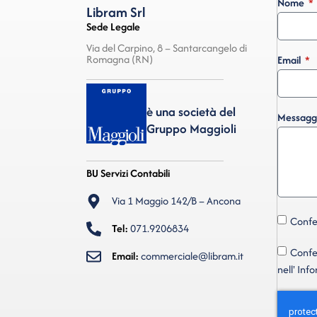
Nome
Libram Srl
Sede Legale
Via del Carpino, 8 – Santarcangelo di
Romagna (RN)
Email
è una società del
Messagg
Gruppo Maggioli
BU Servizi Contabili
Via 1 Maggio 142/B – Ancona
Confer
Tel:
071.9206834
Confer
Email:
commerciale@libram.it
nell' Inf