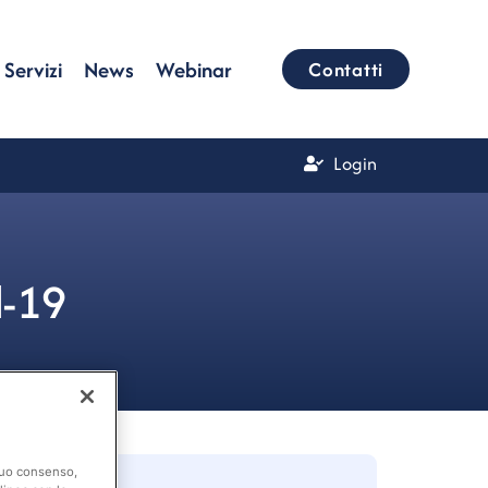
Servizi
News
Webinar
Contatti
Login
d-19
 suo consenso,