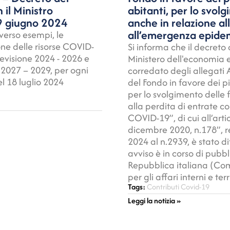
 il Ministro
abitanti, per lo svol
19 giugno 2024
anche in relazione al
all’emergenza epide
averso esempi, le
ione delle risorse COVID-
Si informa che il decreto 
revisione 2024 - 2026 e
Ministero dell'economia e
o 2027 – 2029, per ogni
corredato degli allegati A
l 18 luglio 2024
del Fondo in favore dei p
per lo svolgimento delle 
alla perdita di entrate 
COVID-19”, di cui all’art
dicembre 2020, n.178”, reg
2024 al n.2939, è stato di
avviso è in corso di pubbl
Repubblica italiana (Com
per gli affari interni e terri
Tags:
Contributi Covid-19
Leggi la notizia »