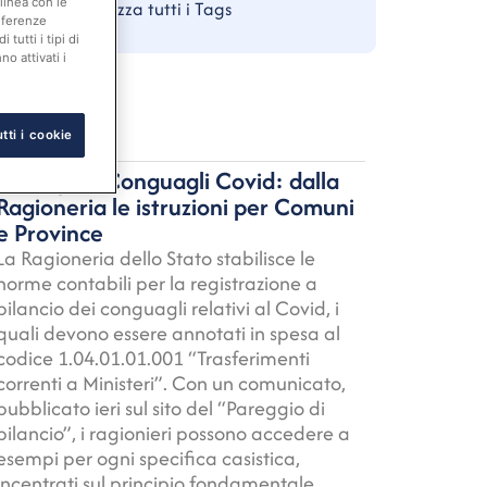
linea con le
Visualizza tutti i Tags
eferenze
tutti i tipi di
o attivati i
26 Luglio 2024
tti i cookie
Contabilità
Rassegna. Conguagli Covid: dalla
Ragioneria le istruzioni per Comuni
e Province
La Ragioneria dello Stato stabilisce le
norme contabili per la registrazione a
bilancio dei conguagli relativi al Covid, i
quali devono essere annotati in spesa al
codice 1.04.01.01.001 “Trasferimenti
correnti a Ministeri”. Con un
comunicato
,
pubblicato ieri sul sito del “Pareggio di
bilancio”, i ragionieri possono accedere a
esempi per ogni specifica casistica,
incentrati sul principio fondamentale