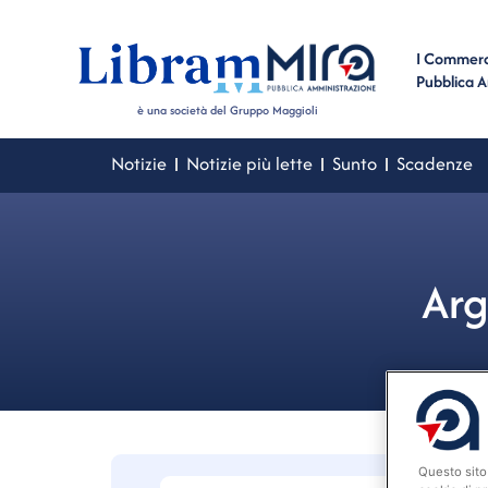
I Commerci
Pubblica 
è una società del Gruppo Maggioli
Notizie
Notizie più lette
Sunto
Scadenze
Arg
Questo sito 