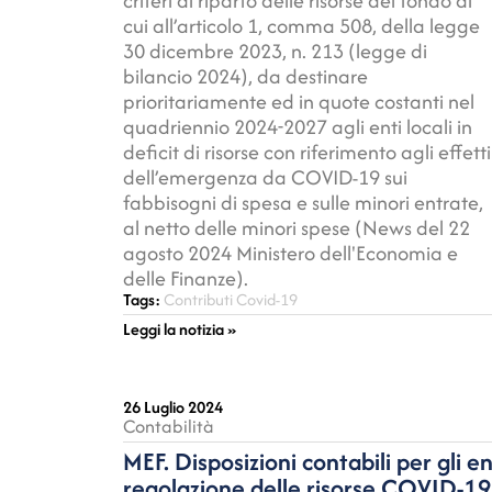
criteri di riparto delle risorse del fondo di
cui all’articolo 1, comma 508, della legge
30 dicembre 2023, n. 213 (legge di
bilancio 2024), da destinare
prioritariamente ed in quote costanti nel
quadriennio 2024-2027 agli enti locali in
deficit di risorse con riferimento agli effetti
dell’emergenza da COVID-19 sui
fabbisogni di spesa e sulle minori entrate,
al netto delle minori spese (News del 22
agosto 2024 Ministero dell'Economia e
delle Finanze).
Tags:
Contributi Covid-19
Leggi la notizia »
26 Luglio 2024
Contabilità
MEF. Disposizioni contabili per gli ent
regolazione delle risorse COVID-19