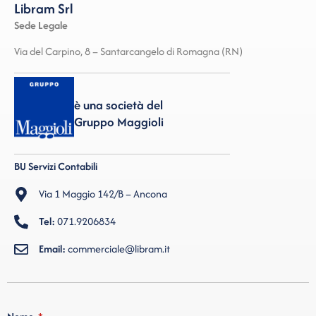
Libram Srl
Sede Legale
Via del Carpino, 8 – Santarcangelo di Romagna (RN)
è una società del
Gruppo Maggioli
BU Servizi Contabili
Via 1 Maggio 142/B – Ancona
Tel:
071.9206834
Email:
commerciale@libram.it