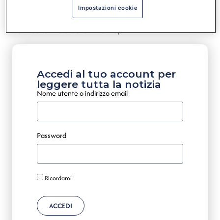
sui fabbisogni di spesa e sulle minori entrate, al netto
Impostazioni cookie
delle minori spese (News del 22 agosto 2024 Ministero
dell’Economia e delle Finanze).
Accedi al tuo account per
leggere tutta la notizia
Nome utente o indirizzo email
Password
Ricordami
ACCEDI