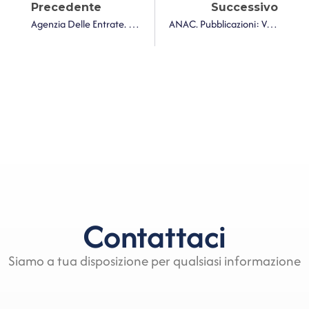
Precedente
Successivo
Agenzia Delle Entrate. Iva E Imposta Di Registro – Trattamento Fiscale Applicabile Alle Cessioni Di Immobili Poste In Essere Da Un Comune Nei Confronti Di Un Concessionario Nell’ambito Di Una Più Ampia Operazione Di Permuta
ANAC. Pubblicazioni: Vademecum Per Gli Affidamenti Diretti Di Lavori, Servizi E Forniture
Contattaci
Siamo a tua disposizione per qualsiasi informazione