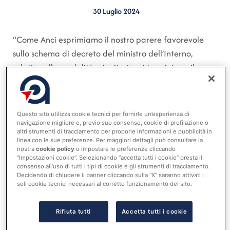
30 Luglio 2024
“Come Anci esprimiamo il nostro parere favorevole
sullo schema di decreto del ministro dell’Interno,
relativo alle modalità, ai criteri e ai termini per il
riparto e l’attribuzione dei contributi ai Comuni
facenti parte delle fusioni realizzate negli anni 2014. E’
un provvedimento importante che ha ampliato da 10
Questo sito utilizza cookie tecnici per fornirle un’esperienza di
a 15 anni l’arco di tempo per richiedere i contributi,
navigazione migliore e, previo suo consenso, cookie di profilazione o
altri strumenti di tracciamento per proporle informazioni e pubblicità in
ma auspichiamo allo stesso tempo che si arrivi ad una
linea con le sue preferenze. Per maggiori dettagli può consultare la
tempestiva erogazione dei contributi spettanti ai
nostra
cookie policy
o impostare le preferenze cliccando
“Impostazioni cookie”. Selezionando “accetta tutti i cookie” presta il
Comuni interessati”. Lo ha affermato il presidente
consenso all’uso di tutti i tipi di cookie e gli strumenti di tracciamento.
Decidendo di chiudere il banner cliccando sulla “X” saranno attivati i
facente funzioni dell’Anci, Roberto Pella, durante la
soli cookie tecnici necessari al corretto funzionamento del sito.
riunione della Conferenza Stato Città dove
l’Associazione ha dato il via libera al decreto la cui
Rifiuta tutti
Accetta tutti i cookie
emanazione si è resa necessaria a seguito delle novità