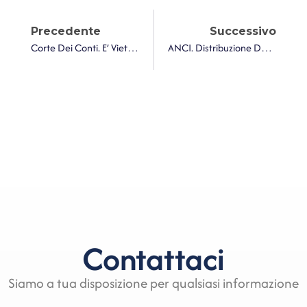
Precedente
Successivo
Corte Dei Conti. E’ Vietato Che Il Comune Provveda Alle Spese Di Manutenzione Straordinaria Della Caserma Dei Carabinieri
ANCI. Distribuzione Del Gas, Arera Approva Testo Integrato Con Nuove Disposizioni Su Gare D’ambito
Contattaci
Siamo a tua disposizione per qualsiasi informazione