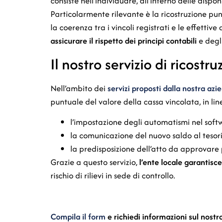
consiste nell’individuare, all’interno delle disp
Particolarmente rilevante è la ricostruzione pun
la coerenza tra i vincoli registrati e le effettiv
assicurare il rispetto dei principi contabili
e degli
Il nostro servizio di ricostr
Nell’ambito dei
servizi proposti dalla nostra azi
puntuale del valore della cassa vincolata, in li
l’impostazione degli automatismi nel soft
la comunicazione del nuovo saldo al tesor
la predisposizione dell’atto da approvare pe
Grazie a questo servizio,
l’ente locale garantisc
rischio di rilievi in sede di controllo.
Compila il form
e richiedi informazioni sul nostro