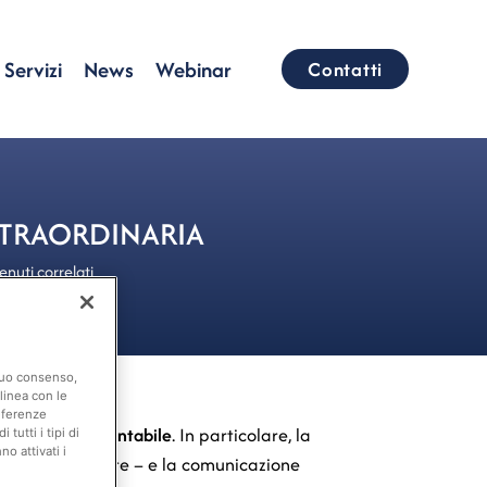
Servizi
News
Webinar
Contatti
STRAORDINARIA
nuti correlati
 suo consenso,
linea con le
eferenze
 correttezza contabile
. In particolare, la
tutti i tipi di
o attivati i
saldo del Tesoriere – e la comunicazione