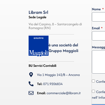
Nome
Libram Srl
Sede Legale
Via del Carpino, 8 – Santarcangelo di
Romagna (RN)
Email
è una società del
Messagg
Gruppo Maggioli
BU Servizi Contabili
Via 1 Maggio 142/B – Ancona
Confer
Tel:
071.9206834
Confer
Email:
commerciale@libram.it
nell' Inf