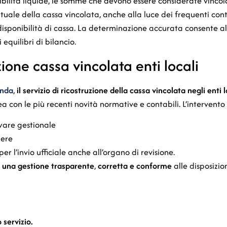
onibilità liquide, le somme che devono essere considerate vincol
tuale della cassa vincolata, anche alla luce dei frequenti cont
e disponibilità di cassa. La determinazione accurata consente al
 equilibri di bilancio.
uzione cassa vincolata enti locali
enda
,
il servizio di ricostruzione della cassa vincolata negli enti 
nea con le più recenti novità normative e contabili. L’interven
ware gestionale
iere
r l’invio ufficiale anche all’organo di revisione.
e una gestione trasparente
,
corretta e conforme
alle disposizion
 servizio.