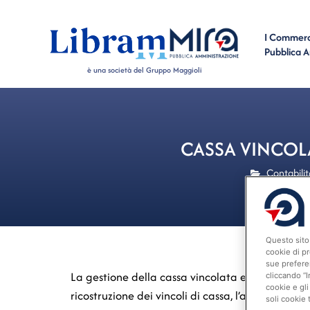
I Commerci
Pubblica 
è una società del Gruppo Maggioli
CASSA VINCOL
Contabilit
Questo sito 
cookie di pr
sue prefere
La gestione della cassa vincolata enti locali r
cliccando “I
cookie e gli
ricostruzione dei vincoli di cassa, l’allineament
soli cookie 