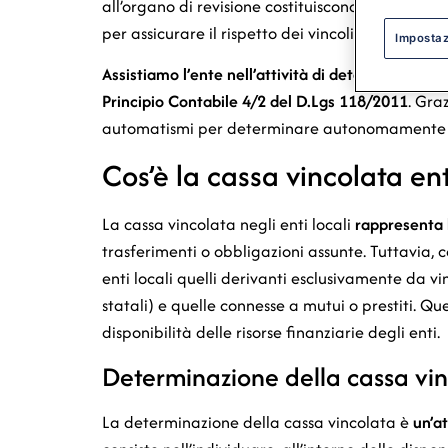
all’organo di revisione costituiscono
operazioni p
per assicurare il rispetto dei vincoli normativi 
Impostaz
Assistiamo l’ente nell’attività di determinazione 
Principio Contabile 4/2 del D.Lgs 118/2011
. Gra
automatismi per determinare autonomamente il 
Cos’è la cassa vincolata ent
La cassa vincolata negli enti locali
rappresenta l
trasferimenti o obbligazioni assunte. Tuttavia, co
enti locali quelli derivanti esclusivamente da vi
statali) e quelle connesse a mutui o prestiti. Q
disponibilità delle risorse finanziarie degli enti.
Determinazione della cassa vinc
La determinazione della cassa vincolata è
un’a