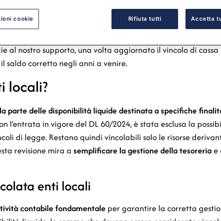
eriodiche imprescindibili per ogni ente locale
. Una corretta ge
e una sana amministrazione finanziaria.
ioni cookie
Rifiuta tutti
Accetta tu
e gestione cassa vincolata enti locali
, attraverso l’analisi stori
zie al nostro supporto, una volta aggiornato il vincolo di cassa i
saldo corretto negli anni a venire.
i locali?
a parte delle disponibilità liquide destinata a specifiche finalit
n l’entrata in vigore del DL 60/2024, è stata esclusa la possibil
ncoli di legge. Restano quindi vincolabili solo le risorse deriva
uesta revisione mira a
semplificare la gestione della tesoreria
e 
olata enti locali
ttività contabile fondamentale
per garantire la corretta gestio