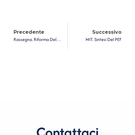
Precedente
Successivo
Rassegna. Riforma Del Fisco Locale, Ecco I Testi Definitivi – Rottamazione Anche Per Le Camere Di Commercio
MIT. Sintesi Del PEF
Contattaci