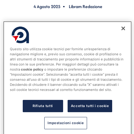
4 Agosto 2025
Libram Redazione
Con la pubblicazione della delibera n. 373/2025,
ARERA ha definito nuove linee guida per lo sviluppo
delle direttive di separazione contabile nel settore dei
rifiuti urbani.
Questo sito utilizza cookie tecnici per fornirle un’esperienza di
navigazione migliore e, previo suo consenso, cookie di profilazione o
altri strumenti di tracciamento per proporle informazioni e pubblicità in
linea con le sue preferenze. Per maggiori dettagli può consultare la
nostra
cookie policy
o impostare le preferenze cliccando
Accedi al tuo account per
“Impostazioni cookie”. Selezionando “accetta tutti i cookie” presta il
leggere tutta la notizia
consenso all’uso di tutti i tipi di cookie e gli strumenti di tracciamento.
Nome utente o indirizzo email
Decidendo di chiudere il banner cliccando sulla “X” saranno attivati i
soli cookie tecnici necessari al corretto funzionamento del sito.
Rifiuta tutti
Accetta tutti i cookie
Password
Impostazioni cookie