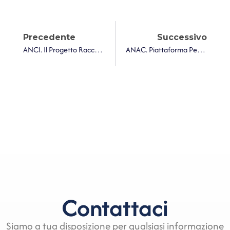
Precedente
Successivo
ANCI. Il Progetto Raccolta Selettiva Bottiglie In PET Post Consumo: Adesioni Entro Il 31 Gennaio 2025
ANAC. Piattaforma Per La Pubblicità Legale Di Anac, Pubblicati 42.358 Bandi
Contattaci
Siamo a tua disposizione per qualsiasi informazione