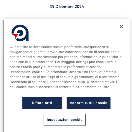
19 Dicembre 2024
Nel quadro corretto dalla manovra costi per 13,6
miliardi, di cui 6,2 assorbiti dall’Fsc – Risorse a Tav e
Rfi. Province e Città perdono 1,4 miliardi, 5,5 miliardi
via dal fondone investimenti.
Questo sito utilizza cookie tecnici per fornirle un’esperienza di
navigazione migliore e, previo suo consenso, cookie di profilazione o
altri strumenti di tracciamento per proporle informazioni e pubblicità in
linea con le sue preferenze. Per maggiori dettagli può consultare la
nostra
cookie policy
o impostare le preferenze cliccando
Accedi al tuo account per
“Impostazioni cookie”. Selezionando “accetta tutti i cookie” presta il
consenso all’uso di tutti i tipi di cookie e gli strumenti di tracciamento.
leggere tutta la notizia
Decidendo di chiudere il banner cliccando sulla “X” saranno attivati i
Nome utente o indirizzo email
soli cookie tecnici necessari al corretto funzionamento del sito.
Rifiuta tutti
Accetta tutti i cookie
Password
Impostazioni cookie