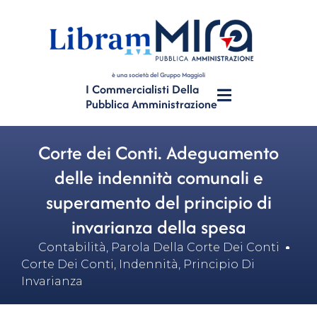
è una società del Gruppo Maggioli
I Commercialisti Della
Pubblica Amministrazione
Corte dei Conti. Adeguamento
delle indennità comunali e
superamento del principio di
invarianza della spesa
Contabilità
,
Parola Della Corte Dei Conti
Corte Dei Conti
,
Indennità
,
Principio Di
Invarianza