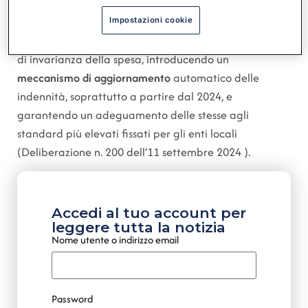
trattamento economico dei presidenti delle Regioni,
variabile in base alla fascia demografica del comune.
Impostazioni cookie
Questo nuovo regime ha di fatto superato il principio
di invarianza della spesa, introducendo un
meccanismo di aggiornamento
automatico delle
indennità, soprattutto a partire dal 2024, e
garantendo un adeguamento delle stesse agli
standard più elevati fissati per gli enti locali
(Deliberazione n. 200 dell’11 settembre 2024 ).
Accedi al tuo account per
leggere tutta la notizia
Nome utente o indirizzo email
Password