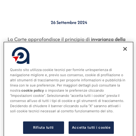
26 Settembre 2024
La Corte approfondisce il principio di
invarianza della
spesa
, introdotto inizialmente per limitare l’aumento
della spesa pubblica in seguito alla riduzione del
numero di amministratori locali (assessori e consiglieri
Questo sito utilizza cookie tecnici per fornirle un’esperienza di
comunali) nei piccoli comuni. Tale principio richiedeva
navigazione migliore e, previo suo consenso, cookie di profilazione o
che, anche con l’aumento delle indennità, la spesa
altri strumenti di tracciamento per proporle informazioni e pubblicità in
linea con le sue preferenze. Per maggiori dettagli può consultare la
complessiva legata agli amministratori rimanesse
nostra
cookie policy
o impostare le preferenze cliccando
invariata rispetto a quella sostenuta in passato.
“Impostazioni cookie”. Selezionando “accetta tutti i cookie” presta il
consenso all’uso di tutti i tipi di cookie e gli strumenti di tracciamento.
Tuttavia, la legge di bilancio 2022 ha introdotto un
Decidendo di chiudere il banner cliccando sulla “X” saranno attivati i
soli cookie tecnici necessari al corretto funzionamento del sito.
nuovo regime per le indennità di funzione
dei sindaci,
vicesindaci e assessori, in base al quale tali indennità
Rifiuta tutti
Accetta tutti i cookie
devono essere calcolate come percentuale del