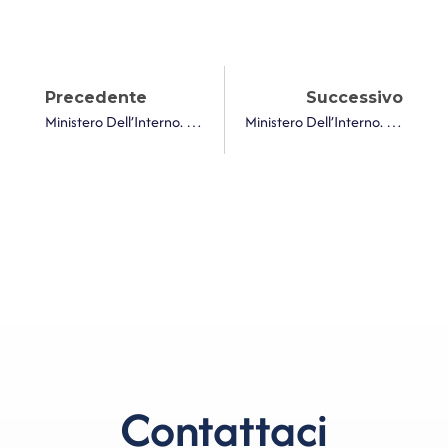
Precedente
Successivo
Ministero Dell’Interno. Pagamento Addizionale Comunale Sui Diritti D’imbarco Dei Passeggeri Sugli Aeromobili Anno 2024
Ministero Dell’Interno. Contributo Anno 2024 Per La Partecipazione Dei Comuni All’attività Di Accertamento Fiscale E Contributivo Effettuata Nell’anno 2023
Contattaci