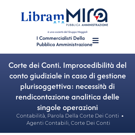
è una società del Gruppo Maggioli
I Commercialisti Della
Pubblica Amministrazione
Corte dei Conti. Improcedibilità del
conto giudiziale in caso di gestione
plurisoggettiva: necessità di
rendicontazione analitica delle
singole operazioni
Contabilità
,
Parola Della Corte Dei Conti
Agenti Contabili
,
Corte Dei Conti