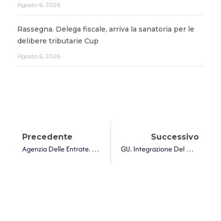
Agosto 6, 2026
Rassegna. Delega fiscale, arriva la sanatoria per le
delibere tributarie Cup
Agosto 6, 2026
Precedente
Successivo
Agenzia Delle Entrate. Maggiorazioni Della C.d. TARI Corrispettivo – Trattamento IVA
GU. Integrazione Del Decreto 7 Luglio 2023 Concernente L’individuazione Delle Fattispecie In Materia Di IMU, In Base Alle Quali I Comuni Possono Diversificare Le Aliquote