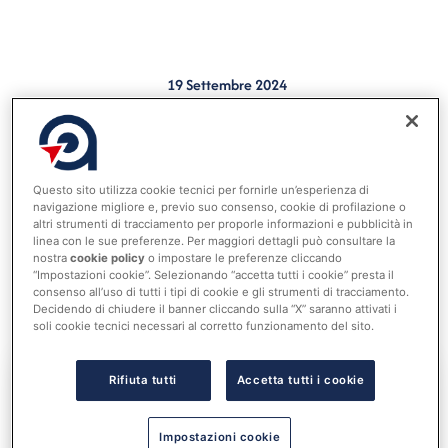
19 Settembre 2024
Nel caso di conto giudiziale configurato come una
gestione plurisoggettiva, in quanto più soggetti, oltre
all’agente contabile designato, hanno avuto accesso e
Questo sito utilizza cookie tecnici per fornirle un’esperienza di
navigazione migliore e, previo suo consenso, cookie di profilazione o
maneggio del denaro pubblico, la situazione impone
altri strumenti di tracciamento per proporle informazioni e pubblicità in
linea con le sue preferenze. Per maggiori dettagli può consultare la
l’obbligo di una rendicontazione analitica delle singole
nostra
cookie policy
o impostare le preferenze cliccando
operazioni compiute da ciascun soggetto che ha
“Impostazioni cookie”. Selezionando “accetta tutti i cookie” presta il
consenso all’uso di tutti i tipi di cookie e gli strumenti di tracciamento.
partecipato alla gestione (Sentenza n. 153 dell’11
Decidendo di chiudere il banner cliccando sulla “X” saranno attivati i
settembre 2024 Corte dei Conti Veneto).
soli cookie tecnici necessari al corretto funzionamento del sito.
Rifiuta tutti
Accetta tutti i cookie
Accedi al tuo account per
leggere tutta la notizia
Impostazioni cookie