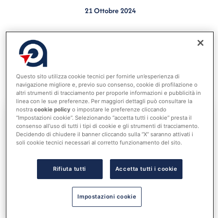
21 Ottobre 2024
Lo studio sul Recovery dimostra un’attuazione
uniforme sul territorio.
E’ quanto riporta
Italia Oggi
che
pubblica in anteprima lo
studio IFEL – ANCI
, il primo,
sull’
attuazione del PNRR dei comuni
(News del 18
Questo sito utilizza cookie tecnici per fornirle un’esperienza di
navigazione migliore e, previo suo consenso, cookie di profilazione o
ottobre 2024 IFEL).
altri strumenti di tracciamento per proporle informazioni e pubblicità in
linea con le sue preferenze. Per maggiori dettagli può consultare la
nostra
cookie policy
o impostare le preferenze cliccando
“Impostazioni cookie”. Selezionando “accetta tutti i cookie” presta il
consenso all’uso di tutti i tipi di cookie e gli strumenti di tracciamento.
Accedi al tuo account per
Decidendo di chiudere il banner cliccando sulla “X” saranno attivati i
leggere tutta la notizia
soli cookie tecnici necessari al corretto funzionamento del sito.
Nome utente o indirizzo email
Rifiuta tutti
Accetta tutti i cookie
Password
Impostazioni cookie