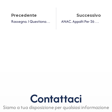
Precedente
Successivo
Rassegna. I Questionari Alla Corte Conti, Efficienza Ed Efficacia Del Sistema Dei Controlli Interni Ed Esterni Negli Enti Locali
ANAC. Appalti Per 26 Miliardi Di Euro Nel 2023 Da Parte Dei 745 Comuni Con Più Di 15.000 Abitanti
Contattaci
Siamo a tua disposizione per qualsiasi informazione