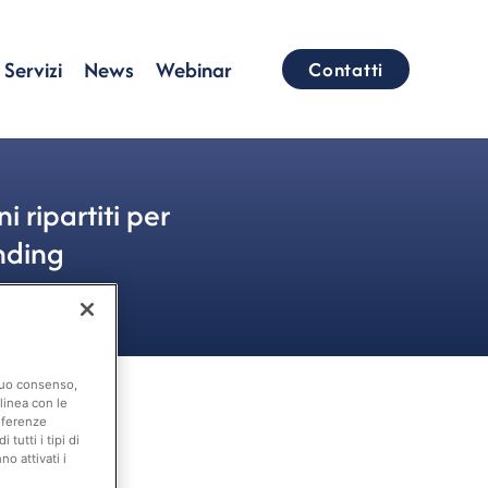
Servizi
News
Webinar
Contatti
 ripartiti per
nding
 suo consenso,
linea con le
eferenze
tutti i tipi di
o attivati i