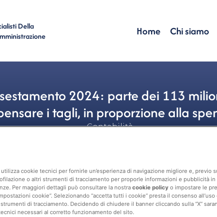
alisti Della
Home
Chi siamo
Amministrazione
estamento 2024: parte dei 113 milioni
ensare i tagli, in proporzione alla spe
Contabilità
utilizza cookie tecnici per fornirle un’esperienza di navigazione migliore e, previo
ofilazione o altri strumenti di tracciamento per proporle informazioni e pubblicità in 
nze. Per maggiori dettagli può consultare la nostra
cookie policy
o impostare le pr
mpostazioni cookie”. Selezionando “accetta tutti i cookie” presta il consenso all’uso di 
 strumenti di tracciamento. Decidendo di chiudere il banner cliccando sulla “X” sarann
tecnici necessari al corretto funzionamento del sito.