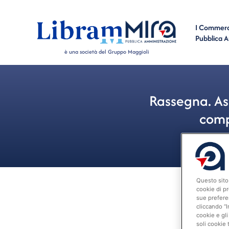
I Commerci
Pubblica 
è una società del Gruppo Maggioli
Rassegna. Ass
comp
Questo sito 
cookie di pr
sue prefere
cliccando “I
cookie e gli
soli cookie 