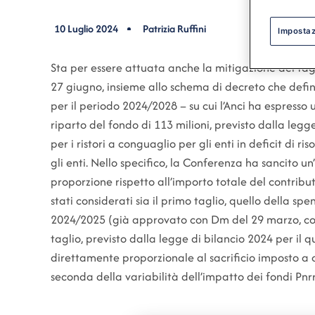
10 Luglio 2024
Patrizia Ruffini
Impostaz
Sta per essere attuata anche la mitigazione dei tagl
27 giugno, insieme allo schema di decreto che definis
per il periodo 2024/2028 – su cui l’Anci ha espress
riparto del fondo di 113 milioni, previsto dalla legg
per i ristori a conguaglio per gli enti in deficit di ri
gli enti. Nello specifico, la Conferenza ha sancito un
proporzione rispetto all’importo totale del contrib
stati considerati sia il primo taglio, quello della sp
2024/2025 (già approvato con Dm del 29 marzo, come
taglio, previsto dalla legge di bilancio 2024 per il
direttamente proporzionale al sacrificio imposto a c
seconda della variabilità dell’impatto dei fondi Pnrr