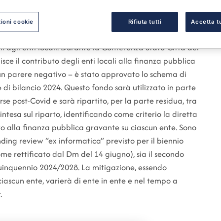
ioni cookie
Rifiuta tutti
Accetta tu
i agli enti locali. Durante la Conferenza Stato-Città del
ce il contributo degli enti locali alla finanza pubblica
o un parere negativo – è stato approvato lo schema di
e di bilancio 2024. Questo fondo sarà utilizzato in parte
sorse post-Covid e sarà ripartito, per la parte residua, tra
’intesa sul riparto, identificando come criterio la diretta
uto alla finanza pubblica gravante su ciascun ente. Sono
ending review “ex informatica” previsto per il biennio
 rettificato dal Dm del 14 giugno), sia il secondo
 quinquennio 2024/2028. La mitigazione, essendo
iascun ente, varierà di ente in ente e nel tempo a
.