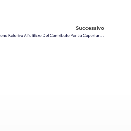
Successivo
Ministero Dell’Interno. Certificazione Relativa All’utilizzo Del Contributo Per La Copertura Del Maggior Onere Sostenuto Per La Corresponsione Dell’incremento Relativo All’anno 2023 Delle Indennità Di Funzione Di Sindaci Metropolitani, Sindaci, Vicesindaci