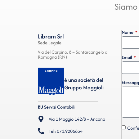
Siamo 
Nome
Libram Srl
Sede Legale
Via del Carpino, 8 – Santarcangelo di
Romagna (RN)
Email
è una società del
Messagg
Gruppo Maggioli
BU Servizi Contabili
Via 1 Maggio 142/B – Ancona
Confer
Tel:
071.9206834