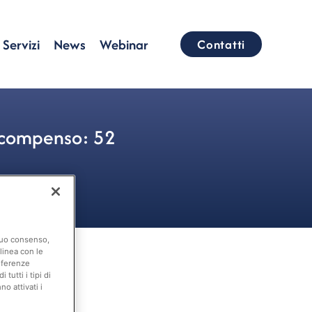
Servizi
News
Webinar
Contatti
uo compenso: 52
 suo consenso,
linea con le
eferenze
tutti i tipi di
o attivati i