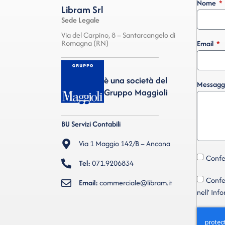
Nome
Libram Srl
Sede Legale
Via del Carpino, 8 – Santarcangelo di
Romagna (RN)
Email
è una società del
Messagg
Gruppo Maggioli
BU Servizi Contabili
Via 1 Maggio 142/B – Ancona
Confer
Tel:
071.9206834
Confer
Email:
commerciale@libram.it
nell' Inf