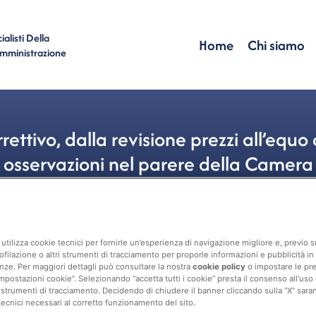
alisti Della
Home
Chi siamo
Amministrazione
ettivo, dalla revisione prezzi all’eq
osservazioni nel parere della Camera
Contabilità
Correttivo
utilizza cookie tecnici per fornirle un’esperienza di navigazione migliore e, previo
ofilazione o altri strumenti di tracciamento per proporle informazioni e pubblicità in 
nze. Per maggiori dettagli può consultare la nostra
cookie policy
o impostare le pr
mpostazioni cookie”. Selezionando “accetta tutti i cookie” presta il consenso all’uso di 
 strumenti di tracciamento. Decidendo di chiudere il banner cliccando sulla “X” sarann
tecnici necessari al corretto funzionamento del sito.