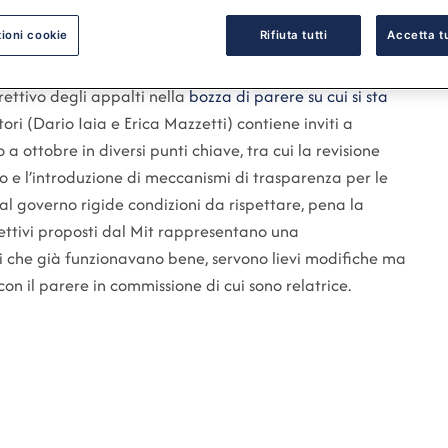
ioni cookie
Rifiuta tutti
Accetta tu
ettivo degli appalti nella
bozza di parere su cui si sta
atori (Dario Iaia e Erica Mazzetti) contiene inviti a
 ottobre in diversi punti chiave, tra cui la revisione
nso e l’introduzione di meccanismi di trasparenza per le
 governo rigide condizioni da rispettare, pena la
ettivi proposti dal Mit rappresentano una
ti che già funzionavano bene, servono lievi modifiche ma
 il parere in commissione di cui sono relatrice.