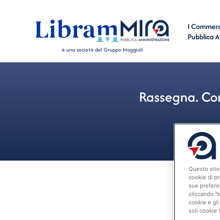
I Commerci
Pubblica 
è una società del Gruppo Maggioli
Rassegna. Corr
Questo sito 
cookie di pr
sue prefere
cliccando “I
cookie e gli
soli cookie 