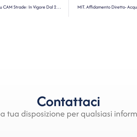
ANCI. Infrastrutture Stradali, Pubblicato In G.U. Decreto Su CAM Strade: In Vigore Dal 21 Dicembre
MIT. Affidamento Diretto- Acqui
Contattaci
a tua disposizione per qualsiasi infor