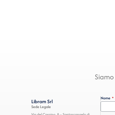
Siamo 
Nome
Libram Srl
Sede Legale
Via del Carpino, 8 – Santarcangelo di