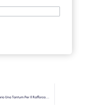
Ministero Dell’Interno. Pagamento Del Contributo Forfetario Una Tantum Per Il Rafforzamento, In Via Temporanea, Dell’offerta Dei Servizi Sociali Da Parte Dei Comuni Ospitanti Un Significativo Numero Di Persone Richiedenti Il Permesso Di Protezione Temporanea