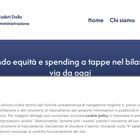
alisti Della
Home
Chi siamo
Amministrazione
do equità e spending a tappe nel bilan
via da oggi
Contabilità
Bilancio Tecnico
utilizza cookie tecnici per fornirle un’esperienza di navigazione migliore e, previo
ofilazione o altri strumenti di tracciamento per proporle informazioni e pubblicità in 
nze. Per maggiori dettagli può consultare la nostra
cookie policy
o impostare le pr
mpostazioni cookie”. Selezionando “accetta tutti i cookie” presta il consenso all’uso di 
 strumenti di tracciamento. Decidendo di chiudere il banner cliccando sulla “X” sarann
tecnici necessari al corretto funzionamento del sito.