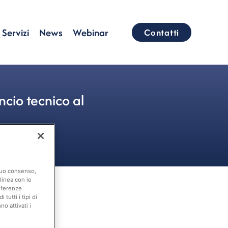
Servizi
News
Webinar
Contatti
cio tecnico al
 suo consenso,
linea con le
eferenze
tutti i tipi di
o attivati i