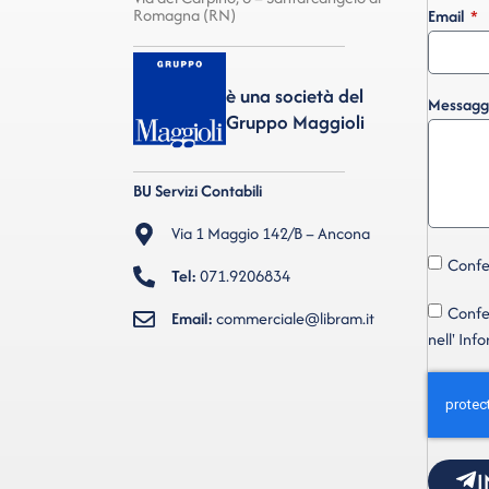
Romagna (RN)
Email
è una società del
Messagg
Gruppo Maggioli
BU Servizi Contabili
Via 1 Maggio 142/B – Ancona
Confer
Tel:
071.9206834
Confer
Email:
commerciale@libram.it
nell' Inf
I