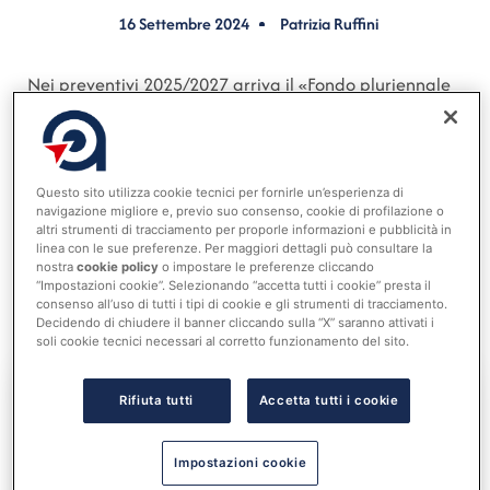
16 Settembre 2024
Patrizia Ruffini
Nei preventivi 2025/2027 arriva il «Fondo pluriennale
vincolato per incremento di attività finanziarie».
La voce ha impatto sulle entrate, sui riepiloghi per
titoli e sugli equilibri generali del bilancio. Nel
Questo sito utilizza cookie tecnici per fornirle un’esperienza di
navigazione migliore e, previo suo consenso, cookie di profilazione o
prospetto degli equilibri generali è incluso anche il
altri strumenti di tracciamento per proporle informazioni e pubblicità in
Fondo pluriennale vincolato per le spese del piano
linea con le sue preferenze. Per maggiori dettagli può consultare la
nostra
cookie policy
o impostare le preferenze cliccando
2.04 «altri trasferimenti in conto capitale», una
“Impostazioni cookie”. Selezionando “accetta tutti i cookie” presta il
modifica derivante dall’articolo 5 del sedicesimo
consenso all’uso di tutti i tipi di cookie e gli strumenti di tracciamento.
Decidendo di chiudere il banner cliccando sulla “X” saranno attivati i
correttivo dell’armonizzazione.
soli cookie tecnici necessari al corretto funzionamento del sito.
Rifiuta tutti
Accetta tutti i cookie
Accedi al tuo account per
leggere tutta la notizia
Impostazioni cookie
Nome utente o indirizzo email