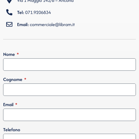
Via 1 Maggio 142/B – Ancona
Tel:
071.9206834
Email:
commerciale@libram.it
Nome
Cognome
Email
Telefono