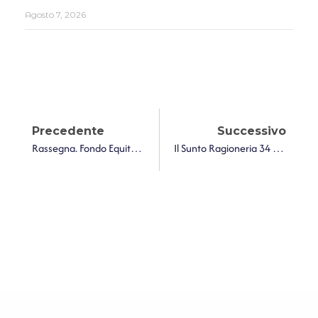
Agosto 7, 2026
Precedente
Successivo
Rassegna. Fondo Equità E Spending A Tappe Nel Bilancio Tecnico Al Via Da Oggi
Il Sunto Ragioneria 34 2024