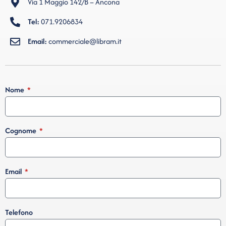
Via 1 Maggio 142/B – Ancona
Tel:
071.9206834
Email:
commerciale@libram.it
Nome
Cognome
Email
Telefono