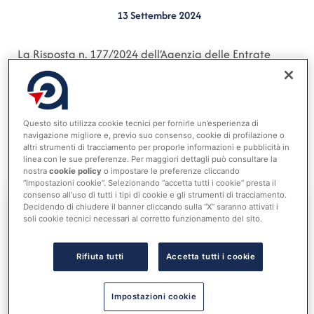
13 Settembre 2024
La Risposta n. 177/2024 dell’Agenzia delle Entrate
chiarisce il trattamento fiscale applicabile alle
domande e ai premi relativi ai concorsi di
progettazione in due gradi, regolati dal Codice dei
Questo sito utilizza cookie tecnici per fornirle un’esperienza di
Contratti Pubblici e dal decreto-legge 6 novembre
navigazione migliore e, previo suo consenso, cookie di profilazione o
2021, n. 152, per proposte progettuali finanziate
altri strumenti di tracciamento per proporle informazioni e pubblicità in
linea con le sue preferenze. Per maggiori dettagli può consultare la
nell’ambito del PNRR.
nostra
cookie policy
o impostare le preferenze cliccando
“Impostazioni cookie”. Selezionando “accetta tutti i cookie” presta il
consenso all’uso di tutti i tipi di cookie e gli strumenti di tracciamento.
Decidendo di chiudere il banner cliccando sulla “X” saranno attivati i
soli cookie tecnici necessari al corretto funzionamento del sito.
Accedi al tuo account per
leggere tutta la notizia
Nome utente o indirizzo email
Rifiuta tutti
Accetta tutti i cookie
Impostazioni cookie