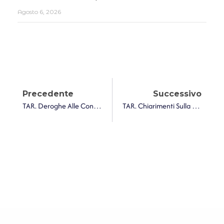
Agosto 6, 2026
Precedente
Successivo
TAR. Deroghe Alle Convenzioni Consip: Le Condizioni Per Gli Acquisti Autonomi Delle Amministrazioni Pubbliche
TAR. Chiarimenti Sulla Posizione Del Promotore Nel Project Financing