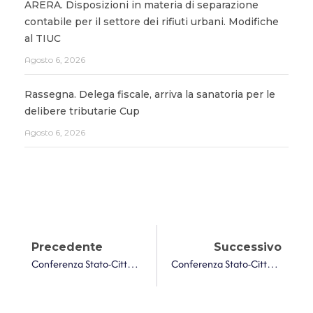
ARERA. Disposizioni in materia di separazione
contabile per il settore dei rifiuti urbani. Modifiche
al TIUC
Agosto 6, 2026
Rassegna. Delega fiscale, arriva la sanatoria per le
delibere tributarie Cup
Agosto 6, 2026
Precedente
Successivo
Conferenza Stato-Città Ed Autonomie Locali. Fondo Per La Demolizione Di Opere Abusive: Attiva La Piattaforma Per Le Candidature Dei Comuni Per L’accesso Al Contributo
Conferenza Stato-Città Ed Autonomie Locali. Digitalizzazione Dei Comuni: Le Iniziative Strategiche Del Dipartimento Per La Trasformazione Digitale E ANCI