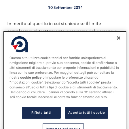
20 Settembre 2024
In merito al quesito in cui si chiede se il limite
complessivo al trattamento accessorio del personale,
previsto dall’art. 23, comma 2, del D.Lgs. 75/2017,
debba includere il fondo incentivante dipendenti, il
fondo salario accessorio del Segretario comunale e il
Questo sito utilizza cookie tecnici per fornirle un’esperienza di
fondo delle posizioni organizzative, o se questi fondi
navigazione migliore e, previo suo consenso, cookie di profilazione o
altri strumenti di tracciamento per proporle informazioni e pubblicità in
siano distinti e soggetti a limiti separati, la Corte dei
linea con le sue preferenze. Per maggiori dettagli può consultare la
Conti ha risposto che il “tetto di spesa” si applica a
nostra
cookie policy
o impostare le preferenze cliccando
“Impostazioni cookie”. Selezionando “accetta tutti i cookie” presta il
tutte le risorse destinate al trattamento accessorio,
consenso all’uso di tutti i tipi di cookie e gli strumenti di tracciamento.
quindi comprende i fondi per il personale di comparto,
Decidendo di chiudere il banner cliccando sulla “X” saranno attivati i
soli cookie tecnici necessari al corretto funzionamento del sito.
le posizioni organizzative, i dirigenti e i segretari
comunali (Deliberazione n. 195/2024 Corte dei Conti
Rifiuta tutti
Accetta tutti i cookie
Lombardia).