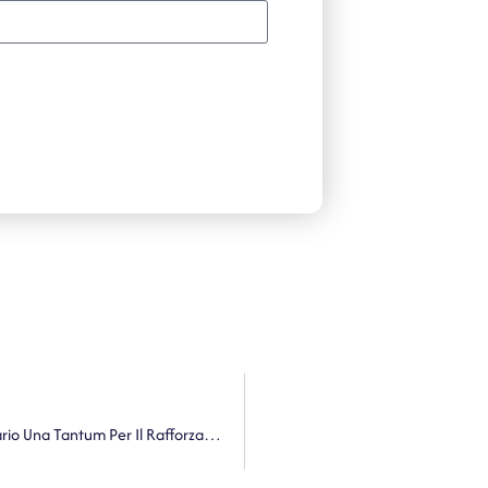
Ministero Dell’Interno. Pagamento Del Contributo Forfetario Una Tantum Per Il Rafforzamento, In Via Temporanea, Dell’offerta Dei Servizi Sociali Da Parte Dei Comuni Ospitanti Un Significativo Numero Di Persone Richiedenti Il Permesso Di Protezione Temporanea