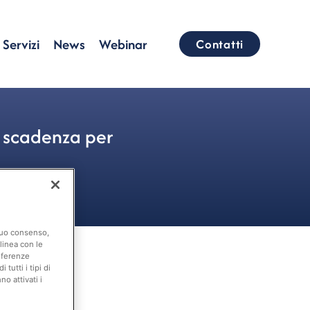
Servizi
News
Webinar
Contatti
a scadenza per
 suo consenso,
linea con le
eferenze
tutti i tipi di
o attivati i