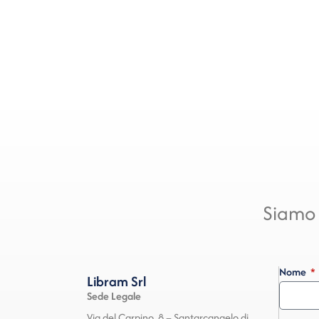
Siamo 
Nome
Libram Srl
Sede Legale
Via del Carpino, 8 – Santarcangelo di