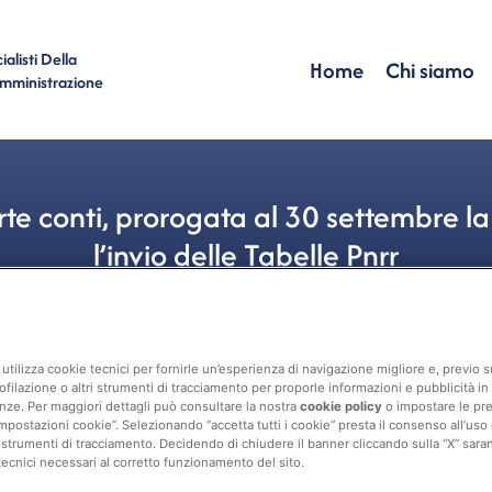
alisti Della
Home
Chi siamo
Amministrazione
te conti, prorogata al 30 settembre l
l’invio delle Tabelle Pnrr
Revisione
Corte Dei Conti
,
PNRR
utilizza cookie tecnici per fornirle un’esperienza di navigazione migliore e, previo
ofilazione o altri strumenti di tracciamento per proporle informazioni e pubblicità in 
nze. Per maggiori dettagli può consultare la nostra
cookie policy
o impostare le pr
mpostazioni cookie”. Selezionando “accetta tutti i cookie” presta il consenso all’uso di 
 strumenti di tracciamento. Decidendo di chiudere il banner cliccando sulla “X” sarann
tecnici necessari al corretto funzionamento del sito.