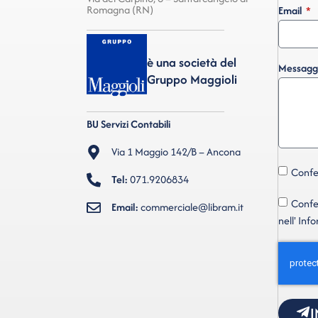
Romagna (RN)
Email
è una società del
Messagg
Gruppo Maggioli
BU Servizi Contabili
Via 1 Maggio 142/B – Ancona
Confer
Tel:
071.9206834
Confer
Email:
commerciale@libram.it
nell' Inf
I