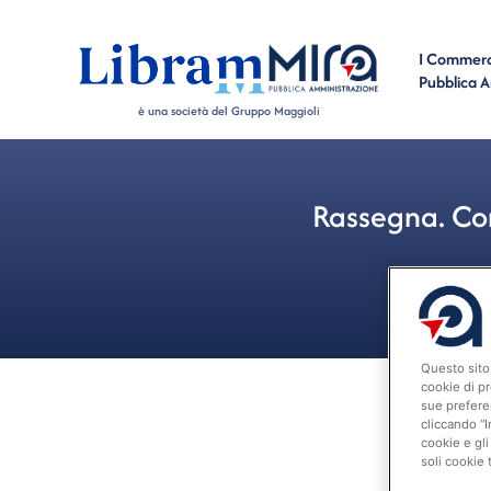
I Commerci
Pubblica 
è una società del Gruppo Maggioli
Rassegna. Cor
Questo sito 
cookie di pr
sue prefere
cliccando “I
cookie e gli
soli cookie 