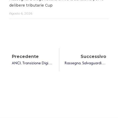
delibere tributarie Cup
Agosto 6, 2026
Precedente
Successivo
ANCI. Transizione Digitale: Pubblicata In Gazzetta La Legge Sulla Cybersicurezza
Rassegna. Salvaguardia 2024 Alla Prova Dei Doppi Tagli