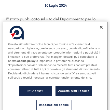
10 Luglio 2024
E’ stato pubblicato sul sito del Dipartimento per lo
Sport al link:
Dipartimento per lo Sport – Pubblicato il
nuovo elenco dei beneficiari dell’avviso Sport e
Periferie 2023 (governo.it)
un nuovo elenco di Comuni
beneficiari dell’ Avviso “ Sport e Periferie 2023”. Gli
Questo sito utilizza cookie tecnici per fornirle un’esperienza di
navigazione migliore e, previo suo consenso, cookie di profilazione o
ulteriori interventi ammessi a finanziamenti sono 62
altri strumenti di tracciamento per proporle informazioni e pubblicità in
linea con le sue preferenze. Per maggiori dettagli può consultare la
per un importo complessivo di € 36.555.275,84 (News
nostra
cookie policy
o impostare le preferenze cliccando
del 2 luglio 2024 ANCI).
“Impostazioni cookie”. Selezionando “accetta tutti i cookie” presta il
consenso all’uso di tutti i tipi di cookie e gli strumenti di tracciamento.
Decidendo di chiudere il banner cliccando sulla “X” saranno attivati i
soli cookie tecnici necessari al corretto funzionamento del sito.
Accedi al tuo account per
Rifiuta tutti
Accetta tutti i cookie
leggere tutta la notizia
Nome utente o indirizzo email
Impostazioni cookie