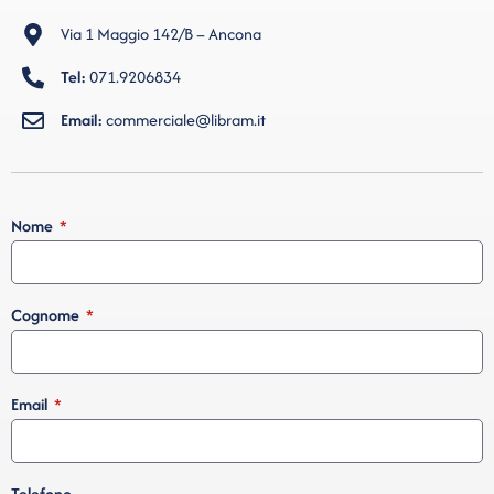
Via 1 Maggio 142/B – Ancona
Tel:
071.9206834
Email:
commerciale@libram.it
Nome
Cognome
Email
Telefono