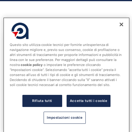
18 Giugno 2024
Questo sito utilizza cookie tecnici per fornirle un’esperienza di
Accedi al tuo account per
navigazione migliore e, previo suo consenso, cookie di profilazione o
leggere tutta la notizia
altri strumenti di tracciamento per proporle informazioni e pubblicità in
linea con le sue preferenze. Per maggiori dettagli può consultare la
Nome utente o indirizzo email
nostra
cookie policy
o impostare le preferenze cliccando
“Impostazioni cookie”. Selezionando “accetta tutti i cookie” presta il
consenso all’uso di tutti i tipi di cookie e gli strumenti di tracciamento.
Decidendo di chiudere il banner cliccando sulla “X” saranno attivati i
soli cookie tecnici necessari al corretto funzionamento del sito.
Password
Rifiuta tutti
Accetta tutti i cookie
Ricordami
Impostazioni cookie
ACCEDI