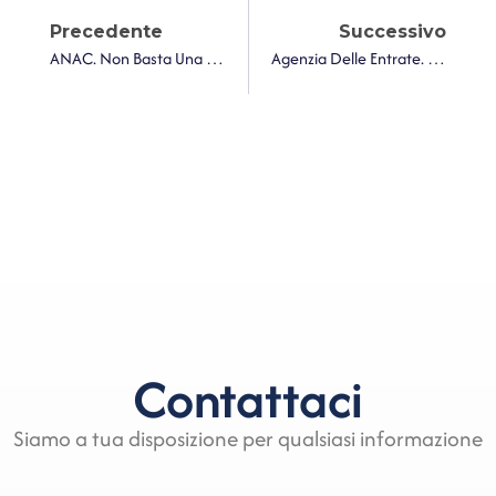
Precedente
Successivo
ANAC. Non Basta Una Progettazione Limitata Per Dimostrare La Capacità Tecnica Per Affidamenti Complessi
Agenzia Delle Entrate. Adempimento Spontaneo Nei Confronti Dei Soggetti Per I Quali Risulta Per Il Periodo D’imposta 2023 La Mancata Presentazione Della Dichiarazione IVA
Contattaci
Siamo a tua disposizione per qualsiasi informazione