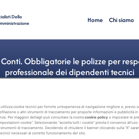
alisti Della
Home
Chi siamo
Amministrazione
 Conti. Obbligatorie le polizze per resp
professionale dei dipendenti tecnici
Contabilità
utilizza cookie tecnici per fornirle un’esperienza di navigazione migliore e, previo
ofilazione o altri strumenti di tracciamento per proporle informazioni e pubblicità in 
nze. Per maggiori dettagli può consultare la nostra
cookie policy
o impostare le pr
mpostazioni cookie”. Selezionando “accetta tutti i cookie” presta il consenso all’uso di 
 strumenti di tracciamento. Decidendo di chiudere il banner cliccando sulla “X” sarann
tecnici necessari al corretto funzionamento del sito.