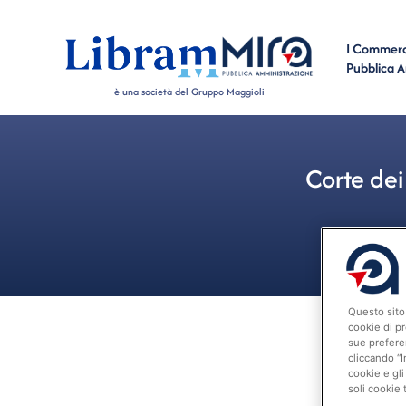
I Commerci
Pubblica 
è una società del Gruppo Maggioli
Corte dei
Questo sito 
cookie di pr
sue prefere
cliccando “I
cookie e gli
soli cookie 