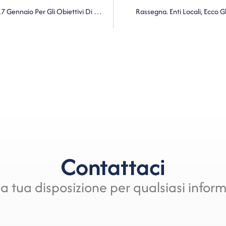
Rassegna. Sindaci Commissari, Cronoprogrammi Entro Il 17 Gennaio Per Gli Obiettivi Di Servizio Da Raggiungere Entro Il 2027
Rassegna. Enti Locali, Ecco 
Contattaci
a tua disposizione per qualsiasi infor