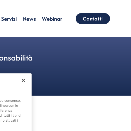
Servizi
News
Webinar
Contatti
onsabilità
 suo consenso,
linea con le
eferenze
tutti i tipi di
o attivati i