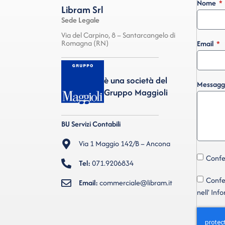
Nome
Libram Srl
Sede Legale
Via del Carpino, 8 – Santarcangelo di
Romagna (RN)
Email
è una società del
Messagg
Gruppo Maggioli
BU Servizi Contabili
Via 1 Maggio 142/B – Ancona
Confer
Tel:
071.9206834
Confer
Email:
commerciale@libram.it
nell' Inf