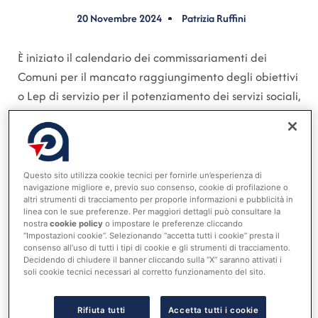
20 Novembre 2024
Patrizia Ruffini
È iniziato il calendario dei commissariamenti dei
Comuni per il mancato raggiungimento degli obiettivi
o Lep di servizio per il potenziamento dei servizi sociali,
degli asili nido e del trasporto per studenti con
disabilità.
A seguito della
pubblicazione in Gazzetta Ufficiale del
decreto del ministero dell’Interno 18 ottobre 2024
, i
Questo sito utilizza cookie tecnici per fornirle un’esperienza di
navigazione migliore e, previo suo consenso, cookie di profilazione o
sindaci nominati commissari, a titolo gratuito e senza
altri strumenti di tracciamento per proporle informazioni e pubblicità in
oneri per la finanza pubblica, che risultano
linea con le sue preferenze. Per maggiori dettagli può consultare la
nostra
cookie policy
o impostare le preferenze cliccando
inadempienti nel raggiungimento degli obiettivi
“Impostazioni cookie”. Selezionando “accetta tutti i cookie” presta il
hanno tempo fino al 17 gennaio 2025 per compilare e
consenso all’uso di tutti i tipi di cookie e gli strumenti di tracciamento.
Decidendo di chiudere il banner cliccando sulla “X” saranno attivati i
inviare i cronoprogrammi. In questi documenti,
soli cookie tecnici necessari al corretto funzionamento del sito.
dovranno definire i tempi e i modi per utilizzare le
somme rimaste (si veda anche
Nt+ Enti locali & Edilizia
Rifiuta tutti
Accetta tutti i cookie