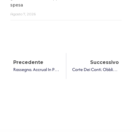
spesa
Agosto 7, 2026
Precedente
Successivo
Rassegna. Accrual In Pratica: La Contabilizzazione Dei Tributi E Delle Sanzioni
Corte Dei Conti. Obbligatorie Le Polizze Per Responsabilità Professionale Dei Dipendenti Tecnici