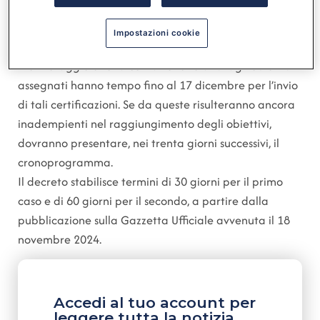
del 14 novembre
).
I sindaci commissari degli enti inadempienti
Impostazioni cookie
all’obbligo di compilazione e chiusura delle schede di
monitoraggio e rendicontazione relativi agli obiettivi
assegnati hanno tempo fino al 17 dicembre per l’invio
di tali certificazioni. Se da queste risulteranno ancora
inadempienti nel raggiungimento degli obiettivi,
dovranno presentare, nei trenta giorni successivi, il
cronoprogramma.
Il decreto stabilisce termini di 30 giorni per il primo
caso e di 60 giorni per il secondo, a partire dalla
pubblicazione sulla Gazzetta Ufficiale avvenuta il 18
novembre 2024.
Accedi al tuo account per
leggere tutta la notizia