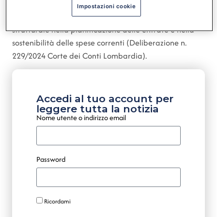
le somme anticipate siano state restituite nei termini
Impostazioni cookie
di legge, la situazione ha sottolineato una fragilità
strutturale nella pianificazione delle entrate e nella
sostenibilità delle spese correnti (Deliberazione n.
229/2024 Corte dei Conti Lombardia).
Accedi al tuo account per
leggere tutta la notizia
Nome utente o indirizzo email
Password
Ricordami