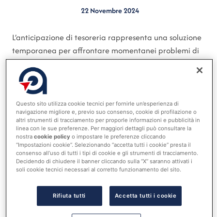
22 Novembre 2024
L’anticipazione di tesoreria rappresenta una soluzione
temporanea per affrontare momentanei problemi di
liquidità nei bilanci degli enti pubblici. Tuttavia, l’uso
ricorrente di questo strumento può indicare difficoltà
strutturali e una gestione inefficiente delle risorse
finanziarie. Un caso esaminato dalla Corte dei Conti
Questo sito utilizza cookie tecnici per fornirle un’esperienza di
navigazione migliore e, previo suo consenso, cookie di profilazione o
ha evidenziato criticità nella gestione finanziaria di un
altri strumenti di tracciamento per proporle informazioni e pubblicità in
ente locale, che ha fatto ricorso all’anticipazione di
linea con le sue preferenze. Per maggiori dettagli può consultare la
nostra
cookie policy
o impostare le preferenze cliccando
cassa negli esercizi finanziari tra il 2018 e il 2023. La
“Impostazioni cookie”. Selezionando “accetta tutti i cookie” presta il
necessità di questo strumento derivava
consenso all’uso di tutti i tipi di cookie e gli strumenti di tracciamento.
Decidendo di chiudere il banner cliccando sulla “X” saranno attivati i
principalmente dai ritardi nella riscossione delle
soli cookie tecnici necessari al corretto funzionamento del sito.
entrate tributarie, come le imposte comunali con
scadenze semestrali, e dai tempi lunghi per
Rifiuta tutti
Accetta tutti i cookie
l’ottenimento di contributi statali e regionali. Sebbene