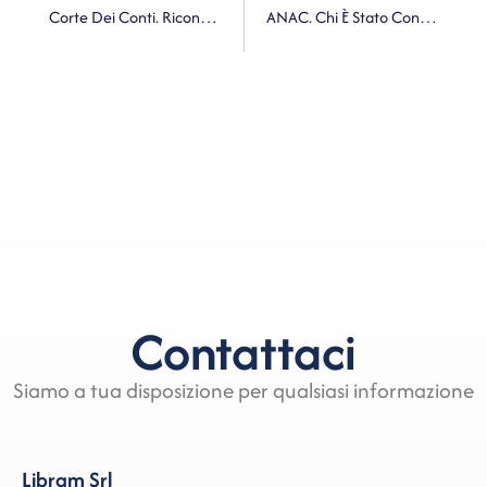
Corte Dei Conti. Riconoscimento Delle Spese Di Somma Urgenza: Necessaria La Delibera Consiliare E L’utilizzo Di Perizie Tecniche
ANAC. Chi È Stato Consigliere Comunale Non Può Presiedere L’azienda Di Servizi Locali
Contattaci
Siamo a tua disposizione per qualsiasi informazione
Libram Srl