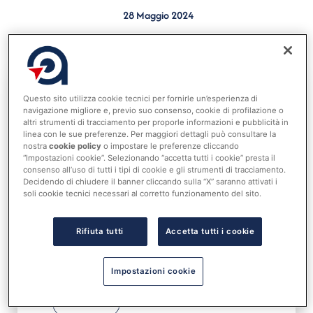
28 Maggio 2024
Pubblicata la 20esima rivista del 2024
Questo sito utilizza cookie tecnici per fornirle un’esperienza di
navigazione migliore e, previo suo consenso, cookie di profilazione o
Accedi al tuo account per
altri strumenti di tracciamento per proporle informazioni e pubblicità in
leggere tutta la notizia
linea con le sue preferenze. Per maggiori dettagli può consultare la
Nome utente o indirizzo email
nostra
cookie policy
o impostare le preferenze cliccando
“Impostazioni cookie”. Selezionando “accetta tutti i cookie” presta il
consenso all’uso di tutti i tipi di cookie e gli strumenti di tracciamento.
Decidendo di chiudere il banner cliccando sulla “X” saranno attivati i
soli cookie tecnici necessari al corretto funzionamento del sito.
Password
Rifiuta tutti
Accetta tutti i cookie
Ricordami
Impostazioni cookie
ACCEDI