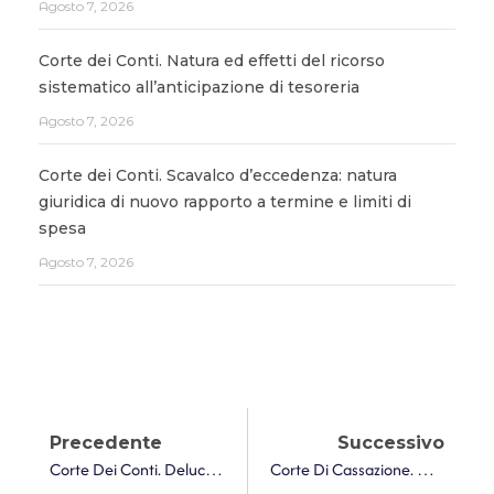
Agosto 7, 2026
Corte dei Conti. Natura ed effetti del ricorso
sistematico all’anticipazione di tesoreria
Agosto 7, 2026
Corte dei Conti. Scavalco d’eccedenza: natura
giuridica di nuovo rapporto a termine e limiti di
spesa
Agosto 7, 2026
Precedente
Successivo
Corte Dei Conti. Delucidazioni Sul Tetto Di Spesa Per Gli Amministratori Di Società Controllate
Corte Di Cassazione. Non Impugnabile L’accertamento Rettificato In Autotutela In Riduzione