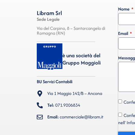
Nome
Libram Srl
Sede Legale
Via del Carpino, 8 – Santarcangelo di
Romagna (RN)
Email
è una società del
Messagg
Gruppo Maggioli
BU Servizi Contabili
Via 1 Maggio 142/B – Ancona
Confer
Tel:
071.9206834
Confer
Email:
commerciale@libram.it
nell' Inf