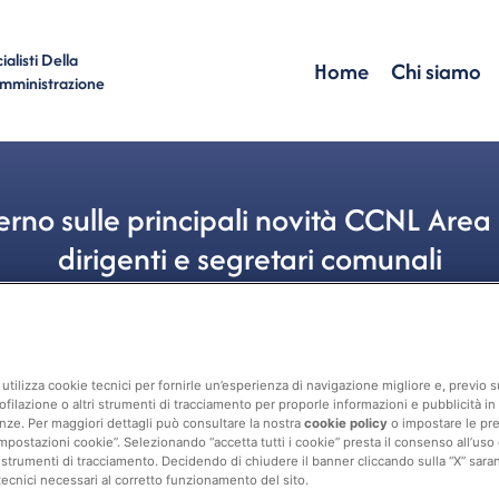
alisti Della
Home
Chi siamo
Amministrazione
rno sulle principali novità CCNL Area 
dirigenti e segretari comunali
Personale
ANCI
,
CCNL
utilizza cookie tecnici per fornirle un’esperienza di navigazione migliore e, previo
ofilazione o altri strumenti di tracciamento per proporle informazioni e pubblicità in 
nze. Per maggiori dettagli può consultare la nostra
cookie policy
o impostare le pr
mpostazioni cookie”. Selezionando “accetta tutti i cookie” presta il consenso all’uso di 
 strumenti di tracciamento. Decidendo di chiudere il banner cliccando sulla “X” sarann
tecnici necessari al corretto funzionamento del sito.