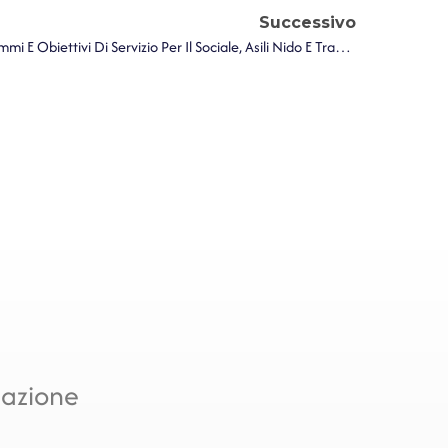
Successivo
Aggiornamento Su Cronoprogrammi E Obiettivi Di Servizio Per Il Sociale, Asili Nido E Trasporto Studenti Disabili
mazione