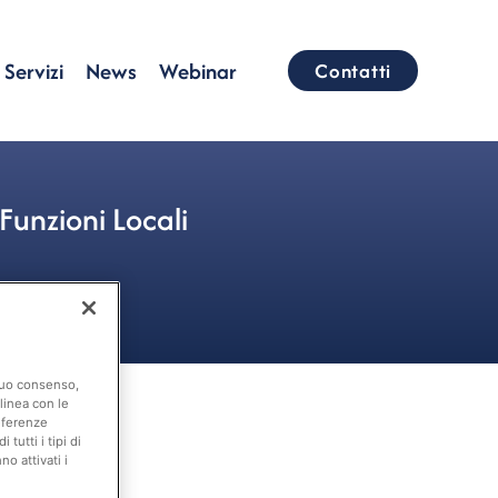
Servizi
News
Webinar
Contatti
Funzioni Locali
 suo consenso,
linea con le
eferenze
tutti i tipi di
o attivati i