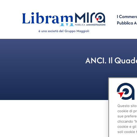
I Commerci
Pubblica 
è una società del Gruppo Maggioli
ANCI. Il Quade
Questo sito 
cookie di pr
sue prefere
cliccando “I
cookie e gli
soli cookie 