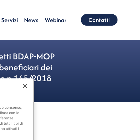
Servizi
News
Webinar
Contatti
ogetti BDAP-MOP
beneficiari dei
gge n.145/2018
 suo consenso,
linea con le
eferenze
tutti i tipi di
o attivati i