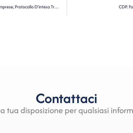
Ministro Per La Pubblica Amministrazione. Controlli Sulle Imprese, Protocollo D’intesa Tra Il Ministro Zangrillo E L’Anci
CDP. Fo
Contattaci
a tua disposizione per qualsiasi infor