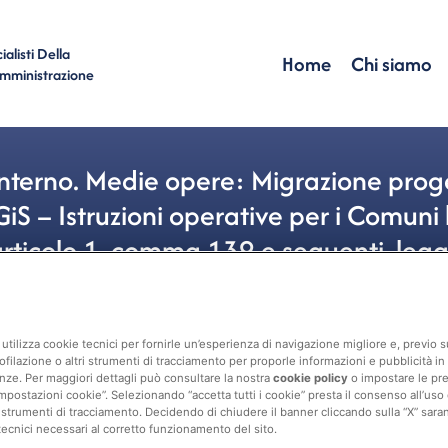
alisti Della
Home
Chi siamo
Amministrazione
’Interno. Medie opere: Migrazione pr
iS – Istruzioni operative per i Comuni 
 articolo 1, comma 139 e seguenti, le
Risorse
Medie Opere
,
PNRR
,
Regis
utilizza cookie tecnici per fornirle un’esperienza di navigazione migliore e, previo
ofilazione o altri strumenti di tracciamento per proporle informazioni e pubblicità in 
nze. Per maggiori dettagli può consultare la nostra
cookie policy
o impostare le pr
mpostazioni cookie”. Selezionando “accetta tutti i cookie” presta il consenso all’uso di 
 strumenti di tracciamento. Decidendo di chiudere il banner cliccando sulla “X” sarann
tecnici necessari al corretto funzionamento del sito.