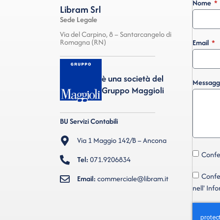
Nome
Libram Srl
Sede Legale
Via del Carpino, 8 – Santarcangelo di
Romagna (RN)
Email
è una società del
Messagg
Gruppo Maggioli
BU Servizi Contabili
Via 1 Maggio 142/B – Ancona
Confer
Tel:
071.9206834
Confer
Email:
commerciale@libram.it
nell' Inf