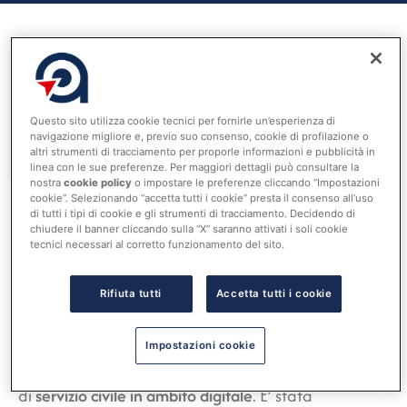
Questo sito utilizza cookie tecnici per fornirle un’esperienza di
navigazione migliore e, previo suo consenso, cookie di profilazione o
Visualizza tutti i Tags
altri strumenti di tracciamento per proporle informazioni e pubblicità in
linea con le sue preferenze. Per maggiori dettagli può consultare la
nostra
cookie policy
o impostare le preferenze cliccando “Impostazioni
cookie”. Selezionando “accetta tutti i cookie” presta il consenso all’uso
di tutti i tipi di cookie e gli strumenti di tracciamento. Decidendo di
chiudere il banner cliccando sulla “X” saranno attivati i soli cookie
02 Ottobre 2024
tecnici necessari al corretto funzionamento del sito.
Amministrativo
ANCI. Servizio Civile Digitale, pubblicato il
Rifiuta tutti
Accetta tutti i cookie
bando 2024. Prorogata la scadenza
domande: 3 ottobre 2024
Impostazioni cookie
Sono 3399 i posti disponibili per i giovani tra i 18 e
28 anni che vogliono diventare operatori volontari
di
servizio civile in ambito digitale
. E’ stata