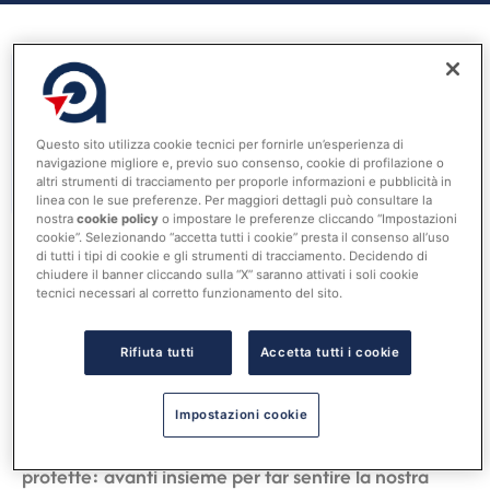
Questo sito utilizza cookie tecnici per fornirle un’esperienza di
navigazione migliore e, previo suo consenso, cookie di profilazione o
Visualizza tutti i Tags
altri strumenti di tracciamento per proporle informazioni e pubblicità in
linea con le sue preferenze. Per maggiori dettagli può consultare la
nostra
cookie policy
o impostare le preferenze cliccando “Impostazioni
cookie”. Selezionando “accetta tutti i cookie” presta il consenso all’uso
di tutti i tipi di cookie e gli strumenti di tracciamento. Decidendo di
chiudere il banner cliccando sulla “X” saranno attivati i soli cookie
10 Ottobre 2024
tecnici necessari al corretto funzionamento del sito.
Risorse
IFEL. Aree marine protette, ruolo e
Rifiuta tutti
Accetta tutti i cookie
prospettive: il contributo per la tutela e lo
sviluppo sostenibile
Impostazioni cookie
Si è svolta sull’Isola di Capria una due giorni di
approfondimento sul tema “
Comuni e aree marine
protette: avanti insieme per far sentire la nostra